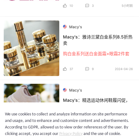
10
3
5小时前
Macy's
Macy's：雅诗兰黛白金系列8.5折热
卖
购白金系列送白金面霜+眼霜2件套
37
9
2024-04-26
Macy's
Macy's：精选运动休闲鞋履闪促，
低至5折！
We use cookies to collect and analyze information on site performance
Skechers低至$19起
and usage, and to enhance and customize content and advertisements.
According to GDPR, allowed us to view order references of the user. By
31
6
2024-05-02
clicking accept, you accept our
Privacy Policy
and the use of cookie.