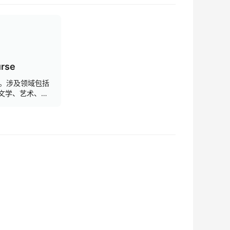
urse
课。涉及领域包括
文学、艺术、工
能让你在几小时
个领域有系统而