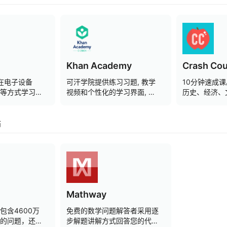
Khan Academy
Crash Co
运行在电子设备
可汗学院提供练习习题, 教学
10分钟速成
等方式学习的
视频和个性化的学习界面, 让
历史、经济、
学习者能够在课堂内外按照自
程、物理……
己的进度学习
的时间里对某
站
粗略的了解。
Mathway
包含4600万
免费的数学问题解答者采用逐
的问题，还雇
步解题讲解方式回答您的代数