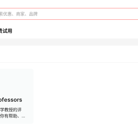
费试用
ofessors
学教授的评
你有帮助、讲
课氛围是否轻
否有魅力等