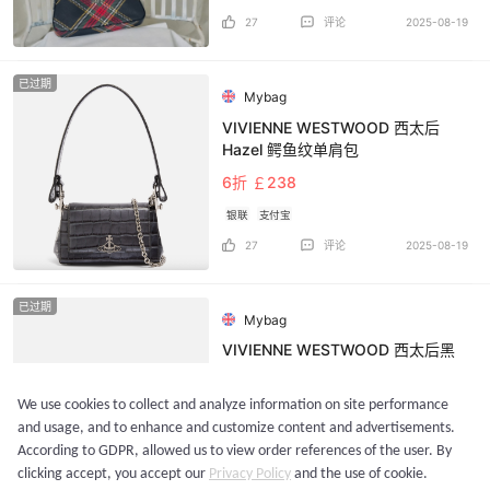
27
评论
2025-08-19
已过期
Mybag
VIVIENNE WESTWOOD 西太后
Hazel 鳄鱼纹单肩包
6折 ￡238
银联
支付宝
27
评论
2025-08-19
已过期
Mybag
VIVIENNE WESTWOOD 西太后黑
色鳄鱼皮卡包
5.1折 ￡71.4
We use cookies to collect and analyze information on site performance
and usage, and to enhance and customize content and advertisements.
银联
支付宝
According to GDPR, allowed us to view order references of the user. By
33
评论
2025-08-19
clicking accept, you accept our
Privacy Policy
and the use of cookie.