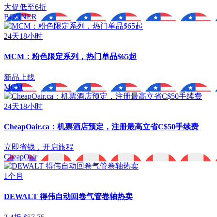
大促低至6折
BOGNER
24天18小时
MCM：粉色限定系列，热门单品$65起
新品上线
MCM
24天18小时
CheapOair.ca：机票酒店预定，注册最高立省C$50手续费
立即省钱，开启旅程
CheapOair
1个月
DEWALT 得伟自动回卷气管卷轴热卖