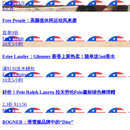
Davines US
1个月
Free People：高颜值休闲运动风来袭
首单9折
Free People
24天5小时
Estee Lauder：Glimmer 新香上新热卖！随单送5ml香水
满$130送水桶包
Estee Lauder
10天5小时
好价！Polo Ralph Lauren 拉夫劳伦Polo徽标绿色棒球帽
2.3折 $13.56
Macy's
BOGNER：滑雪服品牌中的“Dior”