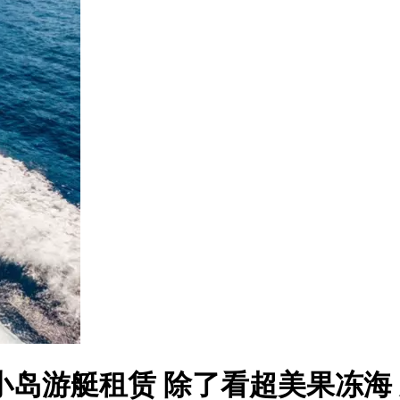
地中海小岛游艇租赁
除了看超美果冻海