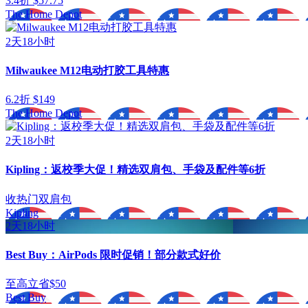
3.4折 $57.75
The Home Depot
2天18小时
Milwaukee M12电动打胶工具特惠
6.2折 $149
The Home Depot
2天18小时
Kipling：返校季大促！精选双肩包、手袋及配件等6折
收热门双肩包
Kipling
2天18小时
Best Buy：AirPods 限时促销！部分款式好价
至高立省$50
Best Buy