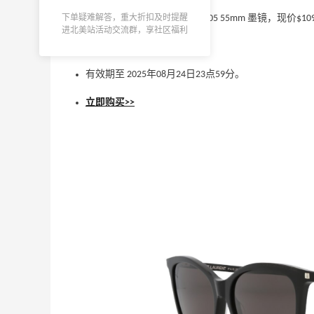
Aeropostale
下单疑难解答，重大折扣及时提醒
Gilt City 现有 Saint Laurent SL305 55mm 墨镜，现价$10
进北美站活动交流群，享社区福利
8/17上新！Kilian Paris 凯利安 Midnight
1个月3天
无需使用优惠码。
Espresso 香水 75ml
$150
有效期至 2025年08月24日23点59分。
Sephora
立即购买>>
Staud 美网：FW26 全新上线 洛杉矶复古
15天11小时
时髦感拉满
订阅用户首单8.5折
Staud
虞书欣同款！Sam Edelman Amy 钻石芭
15天23小时
蕾鞋
7折 $100.99
Sam Edelman