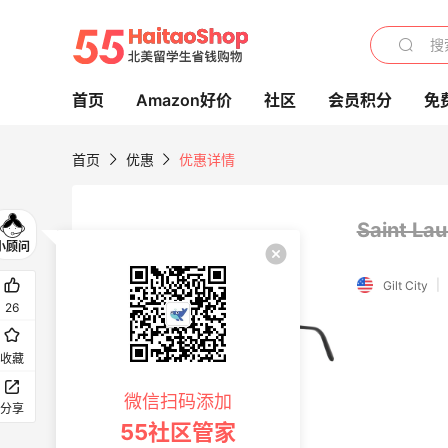
首页
Amazon好价
社区
会员积分
免
首页
优惠
优惠详情
Saint L
iHerb ：8.8 全球好物节！选购日常保健、
2天11小时
|
Gilt City
健身补剂、护肤洗护等
26
无门槛7.5折
iHerb
收藏
Aeropostale：折扣区上新！北美平价校园
微信扫码添加
分享
品牌 不输BM的宝藏
55社区管家
多款到手价仅个位数