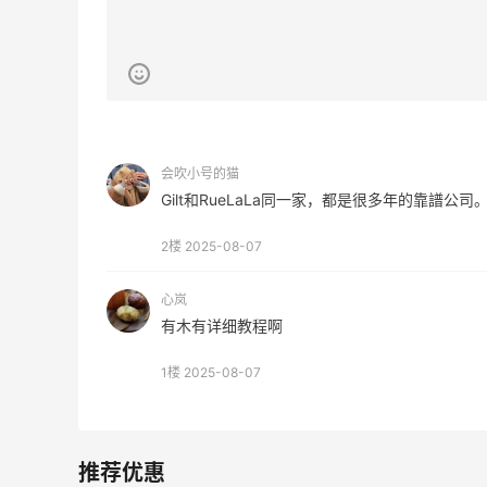
会吹小号的猫
Gilt和RueLaLa同一家，都是很多年的靠譜公
2楼
2025-08-07
心岚
有木有详细教程啊
1楼
2025-08-07