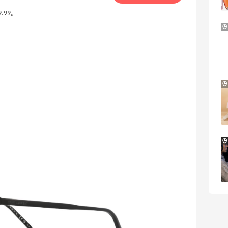
Go City
9.99。
29天9小时
Free People：高颜值休闲运动风来袭
首单9折
Free People
好价！Polo Ralph Lauren 拉夫劳伦Polo徽
9天11小时
标绿色棒球帽
2.3折 $13.56
Macy's
Selfridges：时尚上新热卖！入手 Acne、
19天11小时
西太后、House of CB 等
定价优势
Selfridges