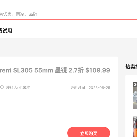
费试用
热卖
aurent SL305 55mm 墨镜
2.7折 $109.99
限US站！iHerb：全场大促！满$60享8.5
4天12小时
爆料人: 小米粒
更新时间：2025-08-25
折
满$100享8折
iHerb
10天2小时
Go City：省心游通票 - 探寻巴塞罗那
圣家堂、巴特罗之家、米拉之家等高迪建筑
立即购买