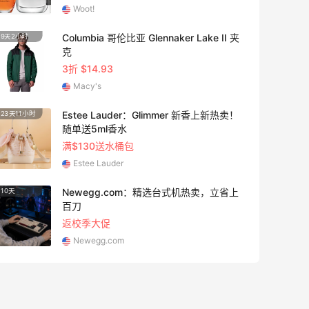
Woot!
Columbia 哥伦比亚 Glennaker Lake II 夹
9天2小时
1个月3
克
3折 $14.93
Macy's
Estee Lauder：Glimmer 新香上新热卖！
23天11小时
15天1
随单送5ml香水
满$130送水桶包
Estee Lauder
Newegg.com：精选台式机热卖，立省上
10天
15天2
百刀
返校季大促
Newegg.com