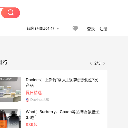
纽约 8月8日01:47
登录
注册
排行
2/3
Davines：上新好物 大卫尼斯贵妇级护发
9天2小时
2天11
产品
夏日精选
Davines US
Woot：Burberry、Coach等品牌香氛低至
7天
3.6折
$39起