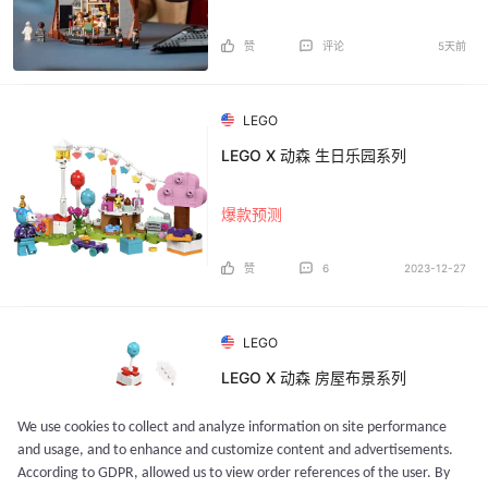
赞
评论
5天前
LEGO
LEGO X 动森 生日乐园系列
爆款预测
赞
6
2023-12-27
LEGO
LEGO X 动森 房屋布景系列
We use cookies to collect and analyze information on site performance
爆款预测
and usage, and to enhance and customize content and advertisements.
According to GDPR, allowed us to view order references of the user. By