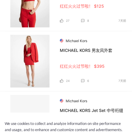
红红火火过节啦！ $125
27
8
7天前
Michael Kors
MICHAEL KORS 男友风外套
红红火火过节啦！ $395
24
6
7天前
Michael Kors
MICHAEL KORS Jet Set 中号绗缝
皮革斜挎包
We use cookies to collect and analyze information on site performance
红红火火过节啦！ $258
and usage, and to enhance and customize content and advertisements.