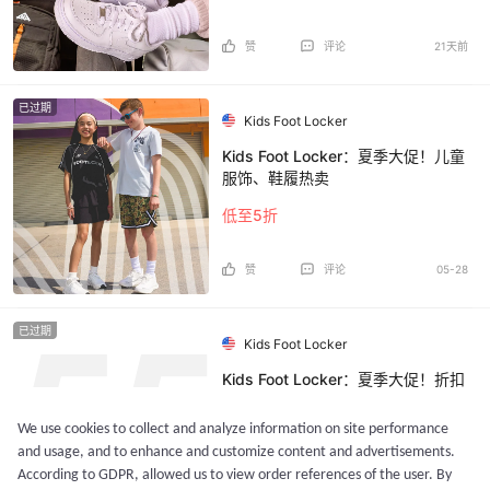
赞
评论
21天前
已过期
Kids Foot Locker
Kids Foot Locker：夏季大促！儿童
服饰、鞋履热卖
低至5折
赞
评论
05-28
已过期
Kids Foot Locker
Kids Foot Locker：夏季大促！折扣
区儿童服饰、鞋履等
We use cookies to collect and analyze information on site performance
低至5折
and usage, and to enhance and customize content and advertisements.
According to GDPR, allowed us to view order references of the user. By