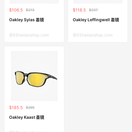
$106.5
$118.5
$213
$237
Oakley Sylas 墨镜
Oakley Leffingwell 墨镜
@55haitaoshop.com
@55haitaoshop.com
$185.5
$265
Oakley Kaast 墨镜