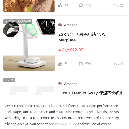
28
评论
24天前
剩余：5天10小时
Amazon
ESR 3合1无线充电站 15W
MagSafe
4.3折 $12.99
赞
评论
24天前
已过期
Amazon
Owala FreeSip Sway 保温不锈钢水
杯 40oz
We use cookies to collect and analyze information on site performance
6折 $26.99
and usage, and to enhance and customize content and advertisements.
According to GDPR, allowed us to view order references of the user. By
17
评论
21天前
clicking accept, you accept our
Privacy Policy
and the use of cookie.