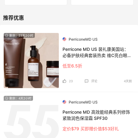
剩余：23天2小时
PerriconeMD US
Perricone MD US 裴礼康美国站：
必备护肤经典套装热卖 维C亮白眼霜
保湿霜2件套$100
低至6.5折
23
评论
4天前
剩余：4天2小时
PerriconeMD US
Perricone MD 高效能经典系列修饰
紧致润色保湿霜 SPF30
定价$79 买即赠价值$53好礼