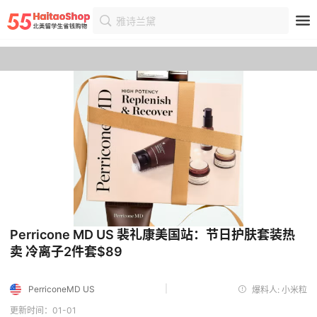
雅诗兰黛
首页
优惠
优惠详情
Perricone MD US 裴礼康美国站：节日护肤套装热
卖 冷离子2件套$89
|
PerriconeMD US
爆料人: 小米粒
更新时间：01-01