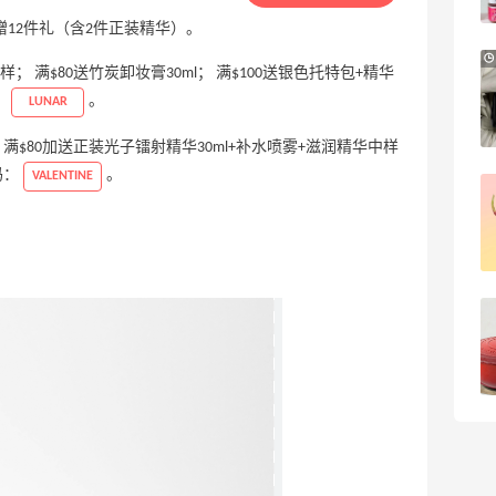
e.l.f. cosmetics
 或满赠12件礼（含2件正装精华）。
Joseph Joseph US：烤盘和烤箱托盘热
小样； 满$80送竹炭卸妆膏30ml； 满$100送银色托特包+精华
卖
：
。
LUNAR
低至$15 满额免邮
Joseph Joseph US
包；满$80加送正装光子镭射精华30ml+补水喷雾+滋润精华中样
码：
。
VALENTINE
Shiseido 资生堂：护肤大促 入老网红红腰
子精华、蓝胖子防晒
注册短信首单满$100享8.5折
Shiseido
VIVIENNE WESTWOOD Narcissa
3天7小时
Pendant 项链
9折 $189
SSense