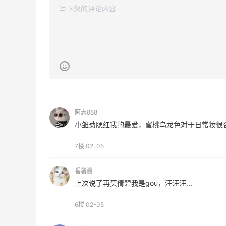
阿志888
小雏菊腮红我的最爱，蜜桃乌龙色对于日常妆很
7楼
02-05
番薯酱
上次说了再买倩碧我是gou，汪汪汪...
6楼
02-05