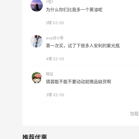
?宅?
为什么你们比我多一个黄油呢
5楼
02-05
eva诗小希
第一次买，试了下很多人安利的紫光瓶
4楼
02-05
晓征
倩碧能不能不要动动就赠品缺货啊
3楼
02-05
加载