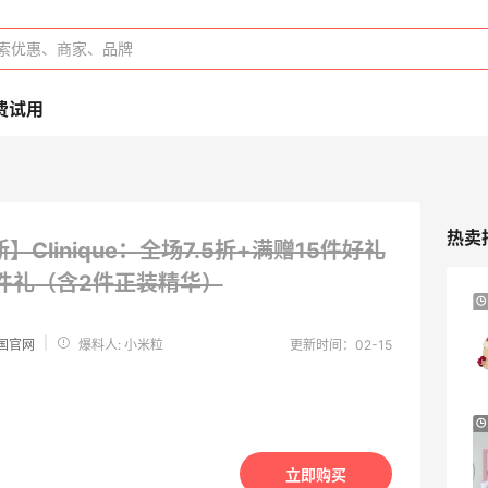
费试用
热卖
】Clinique：全场7.5折+满赠15件好礼
2件礼（含2件正装精华）
Aeropostale：折扣区上新！北美平价校园
品牌 不输BM的宝藏
|
 美国官网
爆料人: 小米粒
更新时间：02-15
多款到手价仅个位数
Aeropostale
e.l.f. Cosmetics：平价彩妆热卖 入腮红
棒、妆前乳等
立即购买
新人首单享8.5折