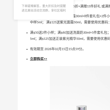
Aritzia
下单疑难解答，重大折扣及时提醒
Clinique 美国官网 现有 全场7.5折+满赠15件好礼
进北美站活动交流群，享社区福利
【常青折扣】SK-II：全场护肤热卖
全场7.5折+满$60送水磁场面霜30ml+8件套礼包+2件
订阅至高享9折
中样5ml； 满$125送紫光面霜50ml，需要使用优惠码
SK-II
满$50送2件小样；满$60加送洗面奶30ml+5件套礼
5ml；满$125加送正装紫光精华50ml，需要使用优惠
Athleta 美网：运动服饰上新
有效期至 2026年02月15日15点59分。
新人注册享8折
Athleta
立即购买>>
好价！Polo Ralph Lauren 拉夫劳伦Polo徽
11天7小时
标绿色棒球帽
2.3折 $13.56
Macy's