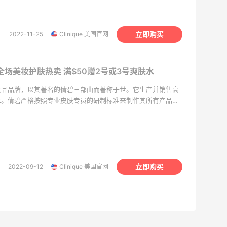
和彩妆产品，可以使您拥有一个健康、自信、光彩照人的肌肤。
立即购买
2022-11-25
Clinique 美国官网
网：全场美妆护肤热卖
满$50赠2号或3号爽肤水
妆品品牌，以其著名的倩碧三部曲而著称于世。它生产并销售高
水。倩碧严格按照专业皮肤专员的研制标准来制作其所有产品，
都经过了严格的测试。倩碧骄傲地宣称，所有的产品都是百分之
无论你使用的是护肤品还是彩妆，都不会因香味而破坏你的肌
和彩妆产品，可以使您拥有一个健康、自信、光彩照人的肌肤。
立即购买
2022-09-12
Clinique 美国官网