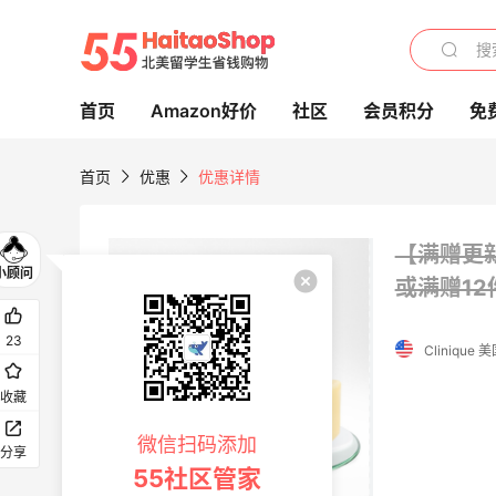
首页
Amazon好价
社区
会员积分
免
首页
优惠
优惠详情
【满赠更新
或满赠1
BOGNER：滑雪服品牌中的“Dior”
23
大促低至6折
Clinique
BOGNER
收藏
Aritzia 长裙
微信扫码添加
分享
8折 $78.4
55社区管家