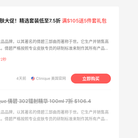
美妆护肤大促！精选套装低至7.5折
满$105送5件套礼包
妆品品牌，以其著名的倩碧三部曲而著称于世。它生产并销售高
水。倩碧严格按照专业皮肤专员的研制标准来制作其所有产品，
都经过了严格的测试。倩碧骄傲地宣称，所有的产品都是百分之
分1秒
无论你使用的是护肤品还是彩妆，都不会因香味而破坏你的肌
和彩妆产品，可以使您拥有一个健康、自信、光彩照人的肌肤。
立即购买
4天前
Clinique 美国官网
que 倩碧 302镭射精华 100ml
7折 $106.4
妆品品牌，以其著名的倩碧三部曲而著称于世。它生产并销售高
水。倩碧严格按照专业皮肤专员的研制标准来制作其所有产品，
都经过了严格的测试。倩碧骄傲地宣称，所有的产品都是百分之
无论你使用的是护肤品还是彩妆，都不会因香味而破坏你的肌