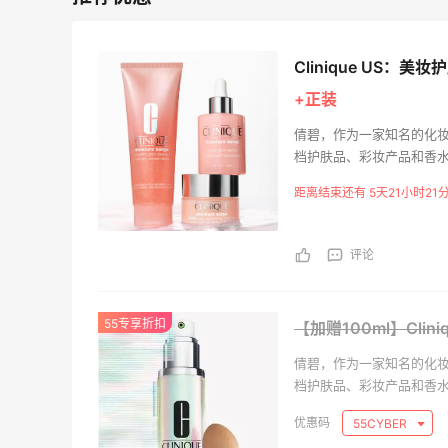
Clinique US：
+正装
倩碧，作为一家知名的化
档护肤品、彩妆产品和香
每一个配方和每一种产品
距离结束还有 5天21小时21
百无香料的，这意味着，
肤。搭配倩碧护肤品系列
评论
55专享折扣
【加赠100ml】Clini
倩碧，作为一家知名的化
档护肤品、彩妆产品和香
每一个配方和每一种产品
55CYBER
百无香料的，这意味着，