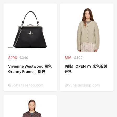
$290
$96
$340
$300
Vivienne Westwood 黑色
再降！OPEN YY 米色长绒
Granny Frame 手提包
开衫
@55haitaoshop.com
@55haitaoshop.com