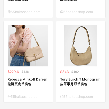
@55haitaoshop.com
@55haitaoshop.com
$229.6
$343
$328
$490
Rebecca Minkoff Darren
Tory Burch T Monogram
拉链真皮单肩包
皮革半月形单肩包
@55haitaoshop.com
@55haitaoshop.com