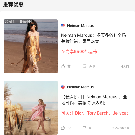
剩余：1天19小时
Neiman Marcus
Neiman Marcus：多买多省！全场
美妆时尚、家居热卖
至高享$500礼品卡
赞
评论
4天前
Neiman Marcus
【长青折扣】Neiman Marcus ：全
场时尚、美妆 新人8.5折
可关注 Dior、Tory Burch、Jellycat
23
9
2024-05-09