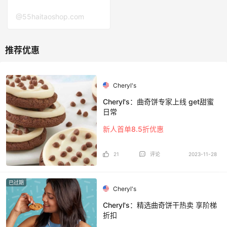
@55haitaoshop.com
Cheryl's
Cheryl's：曲奇饼专家上线 get甜蜜
日常
新人首单8.5折优惠
21
评论
2023-11-28
已过期
Cheryl's
Cheryl's：精选曲奇饼干热卖 享阶梯
折扣