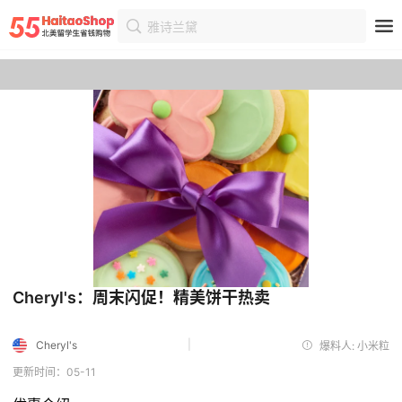
雅诗兰黛
首页
优惠
优惠详情
Cheryl's：周末闪促！精美饼干热卖
|
Cheryl's
爆料人: 小米粒
更新时间：05-11