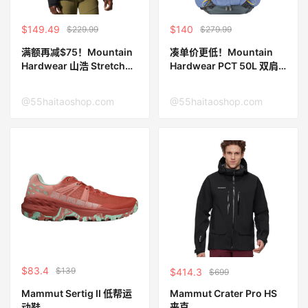
$149.49
$140
$229.99
$279.99
满额再减$75！Mountain
凑单价更低！Mountain
Hardwear 山浩 Stretch
Hardwear PCT 50L 双肩
Ozonic 夹克
包
@55haitaoshop.com
@55haitaoshop.com
$83.4
$139
$414.3
$699
Mammut Crater Pro HS
Mammut Sertig II 低帮运
夹克
动鞋