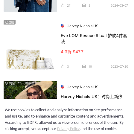
27
2
2024-03-07
已过期
Harvey Nichols US
Eve LOM Rescue Ritual 护肤4件套
装
4.3折 $47.7
3
10
2023-07-20
剩余：25天10小时
Harvey Nichols US
Harvey Nichols US：时尚上新热
卖！入手 Moncler、西太后、Acne
等
We use cookies to collect and analyze information on site performance
定价优势
and usage, and to enhance and customize content and advertisements.
According to GDPR, allowed us to view order references of the user. By
27
评论
8天前
clicking accept, you accept our
Privacy Policy
and the use of cookie.