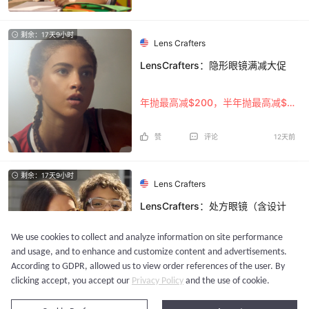
剩余：17天9小时
Lens Crafters
LensCrafters：隐形眼镜满减大促
年抛最高减$200，半年抛最高减$75
赞
评论
12天前
剩余：17天9小时
Lens Crafters
LensCrafters：处方眼镜（含设计
师镜框+镜片）低至4折热卖
We use cookies to collect and analyze information on site performance
返校季大促
and usage, and to enhance and customize content and advertisements.
According to GDPR, allowed us to view order references of the user. By
赞
评论
12天前
clicking accept, you accept our
Privacy Policy
and the use of cookie.