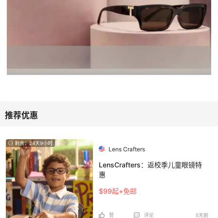
剩余：24天9小时
Lens Crafters
LensCrafters：返校季儿童眼镜特
惠
$99起+免邮
赞
评论
5天前