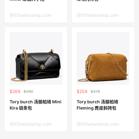
@55haitaoshop.com
@55haitaoshop.com
$269
$259
$390
$375
Tory burch 汤丽柏琦 Mini
Tory burch 汤丽柏琦
Kira 链条包
Fleming 麂皮斜挎包
@55haitaoshop.com
@55haitaoshop.com