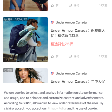
赞
评论
18天前
剩余：3天14小时
Under Armour Canada
Under Armour Canada：返校季大
促！精选背包特惠
精选背包7.5折
赞
评论
22天前
已过期
Under Armour Canada
Under Armour Canada：年中大促
Outlet 折上折
We use cookies to collect and analyze information on site performance
低至 5 折 + 再额外5-8折
and usage, and to enhance and customize content and advertisements.
According to GDPR, allowed us to view order references of the user. By
赞
评论
28天前
clicking accept, you accept our
Privacy Policy
and the use of cookie.