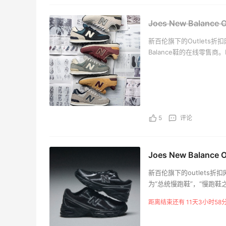
Joes New Balan
新百伦旗下的Outlets
Balance鞋的在线零售商
卓越的品质和卓越的设计。
名。New Balance
位消费者，提供更加舒适贴近
松和自由，更好地享受运动
优惠的价格和最完美的购
5
评论
New Balance鞋。快
Joes New Balan
新百伦旗下的outlets折
为“总统慢跑鞋”，“慢跑鞋之
高度的鞋款：这是针对人
距离结束还有 11天3小时58
适贴近的鞋型。