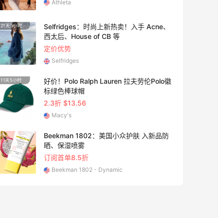
Athleta
Selfridges：时尚上新热卖！入手 Acne、
21天5小时
西太后、House of CB 等
定价优势
Selfridges
好价！Polo Ralph Lauren 拉夫劳伦Polo徽
11天5小时
3天18
标绿色棒球帽
2.3折 $13.56
Macy's
Beekman 1802：美国小众护肤 入新品防
26天5
晒、保湿喷雾
订阅首单8.5折
Beekman 1802 - Dynamic