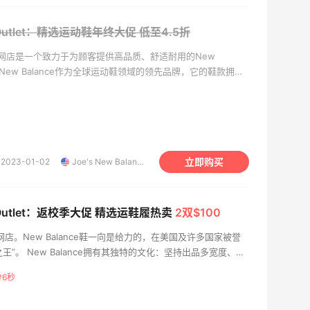
ce Outlet：精选运动鞋年终大促
低至4.5折
折扣网店是一个致力于为顾客提供高品质、舒适耐用的New
。New Balance作为全球运动鞋领域的领先品牌，它的鞋款拥有
不仅在美国，在许多国家都以“总统慢跑鞋”、“慢跑鞋之王”而闻
鞋的独特文化是出品多宽度、多高度的鞋款，这是为了更好地关怀每一
的鞋型。有了New Balance鞋，你的脚部会感受到异常的轻
和生活带来的乐趣。我们的Outlets折扣网店承诺为顾客提供最
物体验。无论你喜欢跑步、健身还是休闲，我们都有最适合你的
立即购买
2023-01-02
Joe's New Balance Outlet
来加入我们的运动鞋家族吧！
ce Outlet：返校季大促 精选运鞋履热卖
2双$100
扣网店。New Balance鞋一向是给力的，在美国及许多国家被誉
王”。 New Balance拥有其独特的文化：坚持出品多宽度、多
性出发的设计，也是比较基本的关怀，带给每一位消费者比较舒
分5秒