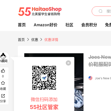
首页
Amazon好价
社区
会员积分
免
首页
优惠
优惠详情
Joes N
价鞋服配
Le Creuset：提升生活幸福感！精美锅具
热卖
0
无门槛买奶油
Le Creuset
收藏
Headout：让旅行变得简单！探索各个地
微信扫码添加
分享
方景点、门票、美食等
55社区管家
为你精心策划