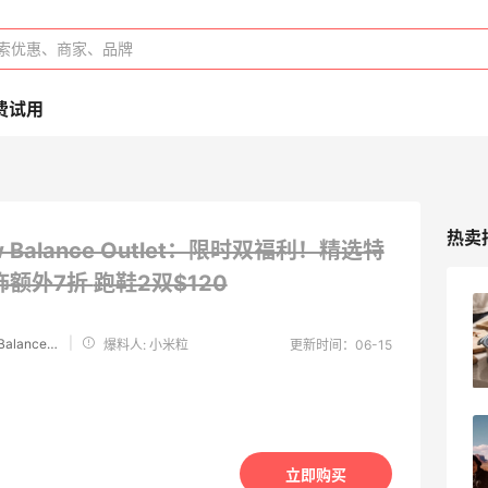
费试用
热卖
ew Balance Outlet：限时双福利！精选特
饰额外7折
跑鞋2双$120
e.l.f. Cosmetics：平价彩妆热卖 入腮红
棒、妆前乳等
|
Joe's New Balance Outlet
爆料人: 小米粒
更新时间：06-15
新人首单享8.5折
e.l.f. cosmetics
Aeropostale：折扣区上新！北美平价校园
品牌 不输BM的宝藏
立即购买
多款到手价仅个位数