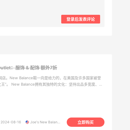
登录后发表评论
 Outlet：服饰 & 配饰
额外7折
扣网店。New Balance鞋一向是给力的，在美国及许多国家被誉
王”。 New Balance拥有其独特的文化：坚持出品多宽度、多
性出发的设计，也是比较基本的关怀，带给每一位消费者比较舒
立即购买
2024-08-16
Joe's New Balance Outlet