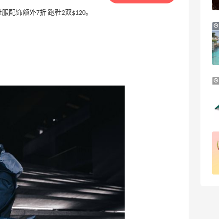
Aeropostale
选特价鞋服配饰额外7折 跑鞋2双$120。
Aritzia 长裙
8折 $78.4
Aritzia
Shiseido 资生堂：护肤大促 入老网红红腰
子精华、蓝胖子防晒
注册短信首单满$100享8.5折
Shiseido
BOGNER：滑雪服品牌中的“Dior”
大促低至6折
BOGNER