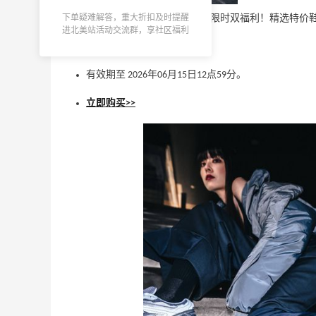
Headout
下单疑难解答，重大折扣及时提醒
Joe's New Balance Outlet 现有 限时双福利！精
进北美站活动交流群，享社区福利
【常青折扣】SK-II：全场护肤热卖
无需使用优惠码。
订阅至高享9折
有效期至 2026年06月15日12点59分。
SK-II
立即购买>>
Kipling：返校季大促！精选双肩包、手袋
3天18小时
及配件等6折
收热门双肩包
Kipling
26天5小时
这里有货！Jellycat 草莓蛋糕包
$75
Bloomingdale's