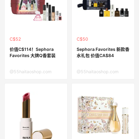
C$52
C$50
价值C$114！Sephora
Sephora Favorites 新款香
Favorites 大牌Q香套装
水礼包 价值CA$84
@55haitaoshop.com
@55haitaoshop.com