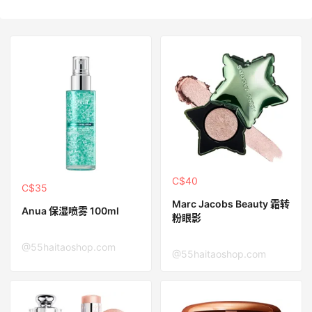
C$40
C$35
Marc Jacobs Beauty 霜转
Anua 保湿喷雾 100ml
粉眼影
@55haitaoshop.com
@55haitaoshop.com