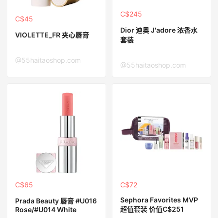
C$245
C$45
Dior 迪奥 J'adore 浓香水
VIOLETTE_FR 夹心唇膏
套装
@55haitaoshop.com
@55haitaoshop.com
C$65
C$72
Sephora Favorites MVP
Prada Beauty 唇膏 #U016
超值套装 价值C$251
Rose/#U014 White