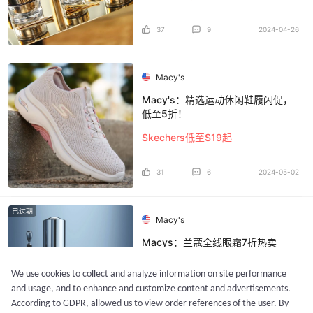
37
9
2024-04-26
Macy's
Macy's：精选运动休闲鞋履闪促，
低至5折！
Skechers低至$19起
31
6
2024-05-02
已过期
Macy's
Macys：兰蔻全线眼霜7折热卖
We use cookies to collect and analyze information on site performance
满$42加$79换购圣诞大礼包+送菁纯礼包！
and usage, and to enhance and customize content and advertisements.
According to GDPR, allowed us to view order references of the user. By