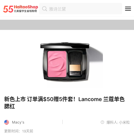
雅诗兰黛
首页
优惠
优惠详情
新色上市 订单满$50赠5件套！Lancome 兰蔻单色
腮红
|
Macy's
爆料人: 小米粒
更新时间：19天前