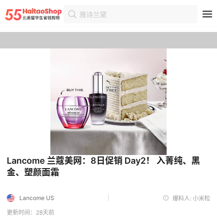
雅诗兰黛
首页
优惠
优惠详情
Lancome 兰蔻美网：8日促销 Day2！ 入菁纯、黑
金、塑颜面霜
|
Lancome US
爆料人: 小米粒
更新时间：28天前