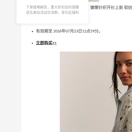
MCM
下单疑难解答，重大折扣及时提醒
Free People 现有 空调房必备！慵懒针织开衫上新 软纺
进北美站活动交流群，享社区福利
CheapOair.ca：机票酒店预定，注册最高
24天21小时
无需使用优惠码。
立省C$50手续费
立即省钱，开启旅程
有效期至 2026年07月23日12点59分。
CheapOair
立即购买>>
1个月
DEWALT 得伟自动回卷气管卷轴热卖
3.4折 $57.75
The Home Depot
2天21小时
Milwaukee M12电动打胶工具特惠
6.2折 $149
The Home Depot