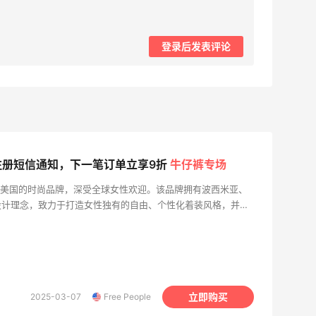
登录后发表评论
美官：注册短信通知，下一笔订单立享9折
牛仔裤专场
家创建于美国的时尚品牌，深受全球女性欢迎。该品牌拥有波西米亚、
设计理念，致力于打造女性独有的自由、个性化着装风格，并在
Free People正式进驻中国市场，中国官网及官方APP购物
支持支付宝。品牌一直致力于追求创意自由，致力于通过独特的
、浪漫、自信、积极向上和冒险精神等多重品质。为年轻女性提
运动服装、鞋履配饰等多种产品，旨在帮助女性展现自我，塑造
是日常穿搭、出行搭配，还是晚礼服、运动装备，Free
立即购买
2025-03-07
Free People
于时装的多方位需求。作为一家精雕细琢的全球品牌，Free
分享自由、独特和个性化的时尚气息。