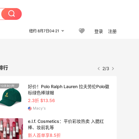
纽约 8月7日04:21
登录
注册
排行
2/3
好价！Polo Ralph Lauren 拉夫劳伦Polo徽
10天8小时
标绿色棒球帽
2.3折 $13.56
Macy's
e.l.f. Cosmetics：平价彩妆热卖 入腮红
24天2
棒、妆前乳等
新人首单享8.5折