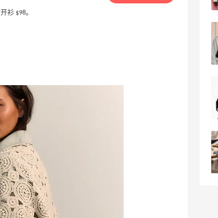
Selfridges
开衫 $98。
1个月
Free People：高颜值休闲运动风来袭
首单9折
Free People
限US站！iHerb：全场大促！满$60享8.5
5天9小时
折
满$100享8折
iHerb
Estee Lauder：Glimmer 新香上新热卖！
24天8小时
随单送5ml香水
满$130送水桶包
Estee Lauder