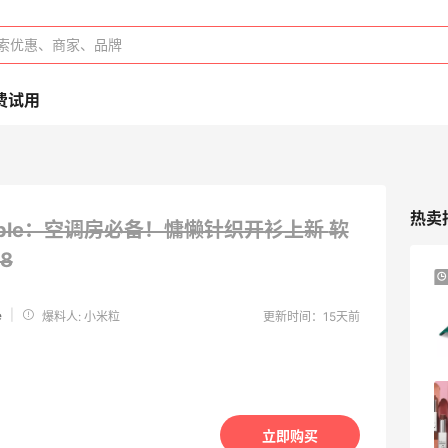
费试用
热卖
People：空调房必备！慵懒针织开衫上新
软
8
Davines：上新好物 大卫尼斯贵妇级护发
9天23小时
产品
|
e
爆料人: 小米粒
更新时间：15天前
夏日精选
Davines US
Selfridges：时尚上新热卖！入手 Acne、
20天8小时
西太后、House of CB 等
立即购买
定价优势