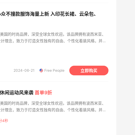
 美网：小众不撞款服饰海量上新 入印花长裙、云朵包、
家创建于美国的时尚品牌，深受全球女性欢迎。该品牌拥有波西米亚、
设计理念，致力于打造女性独有的自由、个性化着装风格，并在
Free People正式进驻中国市场，中国官网及官方APP购物
支持支付宝。品牌一直致力于追求创意自由，致力于通过独特的
、浪漫、自信、积极向上和冒险精神等多重品质。为年轻女性提
运动服装、鞋履配饰等多种产品，旨在帮助女性展现自我，塑造
立即购买
2024-06-21
Free People
是日常穿搭、出行搭配，还是晚礼服、运动装备，Free
于时装的多方位需求。作为一家精雕细琢的全球品牌，Free
分享自由、独特和个性化的时尚气息。
高颜值休闲运动风来袭
首单9折
家创建于美国的时尚品牌，深受全球女性欢迎。该品牌拥有波西米亚、
设计理念，致力于打造女性独有的自由、个性化着装风格，并在
Free People正式进驻中国市场，中国官网及官方APP购物
分3秒
支持支付宝。品牌一直致力于追求创意自由，致力于通过独特的
、浪漫、自信、积极向上和冒险精神等多重品质。为年轻女性提