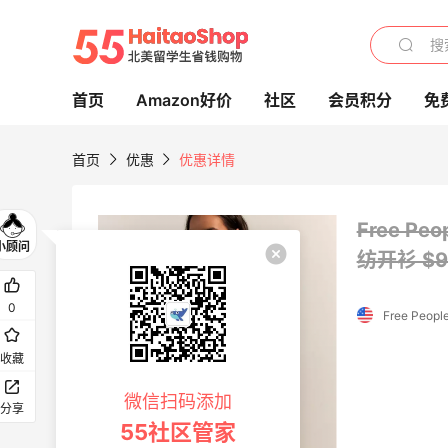
首页
Amazon好价
社区
会员积分
免
首页
优惠
优惠详情
Free 
纺开衫 $9
Aritzia 长裙
0
8折 $78.4
Free Peopl
Aritzia
收藏
24天21小时
MCM：粉色限定系列，热门单品$65起
微信扫码添加
分享
新品上线
55社区管家