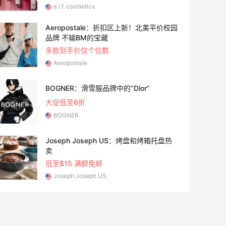
e.l.f. cosmetics
Aeropostale：折扣区上新！北美平价校园
24天2
品牌 不输BM的宝藏
多款到手价仅个位数
Aeropostale
1个月
BOGNER：滑雪服品牌中的“Dior”
大促低至6折
BOGNER
Joseph Joseph US：烤盘和烤箱托盘热
2天21
卖
低至$15 满额免邮
Joseph Joseph US