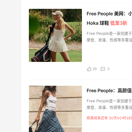
Free People
Hoka 球鞋
低至3折
Free People是一
摩登、浪漫、性感等多重
全球范围内享有盛誉。现在，
满599元即可免运费，并
设计表现女性热情、聪慧
供流行服饰、精致内衣、
29
3
自己独有的时尚风格。无论
People都能满足女性对
People愿意与全球女性
Free People：
Free People是一
摩登、浪漫、性感等多重
全球范围内享有盛誉。现在，
距离结束还有 30天5小时38
满599元即可免运费，并
设计表现女性热情、聪慧