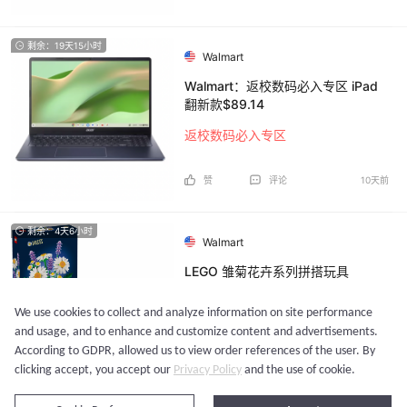
剩余：19天15小时
Walmart
Walmart：返校数码必入专区 iPad
翻新款$89.14
返校数码必入专区
赞
评论
10天前
剩余：4天6小时
Walmart
LEGO 雏菊花卉系列拼搭玩具
We use cookies to collect and analyze information on site performance
6.7折 $9.99
and usage, and to enhance and customize content and advertisements.
According to GDPR, allowed us to view order references of the user. By
13
评论
11天前
clicking accept, you accept our
Privacy Policy
and the use of cookie.