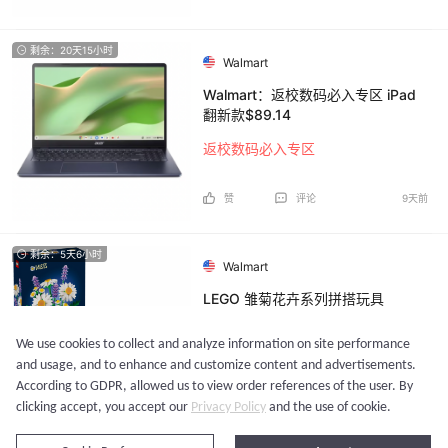
剩余：20天15小时
Walmart
Walmart：返校数码必入专区 iPad
翻新款$89.14
返校数码必入专区
赞
评论
9天前
剩余：5天6小时
Walmart
LEGO 雏菊花卉系列拼搭玩具
We use cookies to collect and analyze information on site performance
6.7折 $9.99
and usage, and to enhance and customize content and advertisements.
According to GDPR, allowed us to view order references of the user. By
13
评论
10天前
clicking accept, you accept our
Privacy Policy
and the use of cookie.