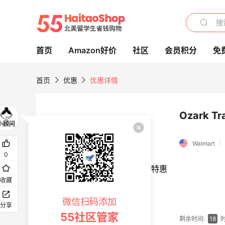
首页
Amazon好价
社区
会员积分
免
首页
优惠
优惠详情
Ozark 
、
e.l.f. Cosmetics：平价彩妆热卖 入腮红
|
Walmart
棒、妆前乳等
0
新人首单享8.5折
e.l.f. cosmetics
收藏
3天10小时
Milwaukee M12电动打胶工具特惠
微信扫码添加
分享
6.2折 $149
55社区管家
剩余时间:
18