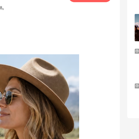
Davines US
88。
Aritzia 长裙
8折 $78.4
Aritzia
好价！Polo Ralph Lauren 拉夫劳伦Polo徽
10天21小时
标绿色棒球帽
2.3折 $13.56
Macy's
Estee Lauder：Glimmer 新香上新热卖！
24天21小时
随单送5ml香水
满$130送水桶包
Estee Lauder