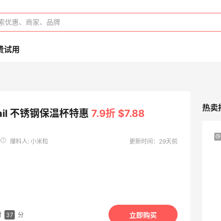
费试用
热卖
Trail 不锈钢保温杯特惠
7.9折 $7.88
BOGNER：滑雪服品牌中的“Dior”
爆料人: 小米粒
更新时间：29天前
大促低至6折
BOGNER
Davines：上新好物 大卫尼斯贵妇级护发
10天12小时
产品
立即购买
夏日精选
时
37
分