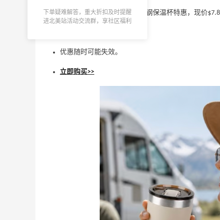
The Home Depot
下单疑难解答，重大折扣及时提醒
Walmart 现有 Ozark Trail 不锈钢保温杯特惠，现价$7.
进北美站活动交流群，享社区福利
Aeropostale：折扣区上新！北美平价校园
无需使用优惠码。
品牌 不输BM的宝藏
多款到手价仅个位数
优惠随时可能失效。
Aeropostale
立即购买>>
5
Joseph Joseph US：烤盘和烤箱托盘热
卖
低至$15 满额免邮
Joseph Joseph US
Shiseido 资生堂：护肤大促 入老网红红腰
子精华、蓝胖子防晒
注册短信首单满$100享8.5折
Shiseido