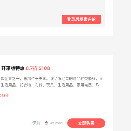
登录后发表评论
ro 3 开箱版特惠
6.7折 $108
零售企业之一，总部位于美国。该品牌经营的商品种类繁多，涵
常生活用品，如衣物、布料、玩具、生活用品、家用电器、珠宝
尔玛还销售汽车配件、小型游艇等其他产品。 沃尔玛一直以来
7分7秒
0强榜首，并被评为全球最有价值品牌之一。这个家庭一次购物
服务，致力于为客户提供一站式购物体验。在这里，顾客可以轻
的商品，无论是日常用品还是季节性商品。在沃尔玛，顾客可以
质、低价格的优质商品和服务。
立即购买
7天前
Walmart