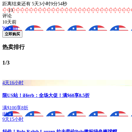
距离结束还有 5天3小时9分54秒
13
评论
10天前
Walmart
立即购买
热卖排行
1/3
4天16小时
限US站！iHerb：全场大促！满$60享8.5折
满$100享8折
iHerb
9天15小时
好价！Polo Ralph Lauren 拉夫劳伦Polo徽标绿色棒球帽