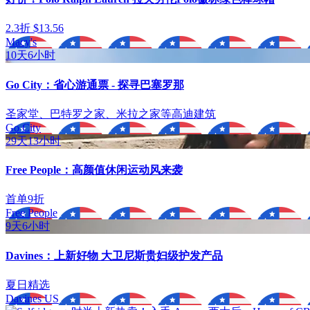
2.3折 $13.56
Macy's
10天6小时
Go City：省心游通票 - 探寻巴塞罗那
圣家堂、巴特罗之家、米拉之家等高迪建筑
Go City
29天13小时
Free People：高颜值休闲运动风来袭
首单9折
Free People
9天6小时
Davines：上新好物 大卫尼斯贵妇级护发产品
夏日精选
Davines US