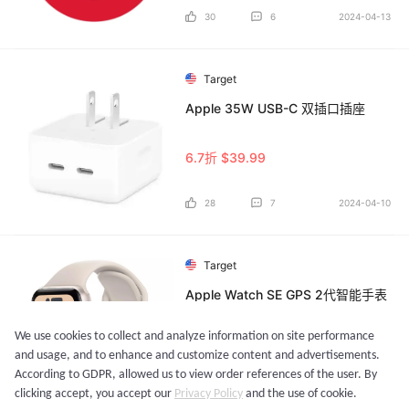
30
6
2024-04-13
Target
Apple 35W USB-C 双插口插座
6.7折 $39.99
28
7
2024-04-10
Target
Apple Watch SE GPS 2代智能手表
We use cookies to collect and analyze information on site performance
8折 $199.99
and usage, and to enhance and customize content and advertisements.
According to GDPR, allowed us to view order references of the user. By
29
5
2024-03-12
clicking accept, you accept our
Privacy Policy
and the use of cookie.