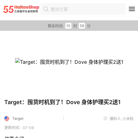
雅诗兰黛
首页
优惠
优惠详情
10
59
剩余时间:
时
分
Target：囤货时机到了！Dove 身体护理买2送1
|
Target
爆料人: 小米粒
更新时间：07-09