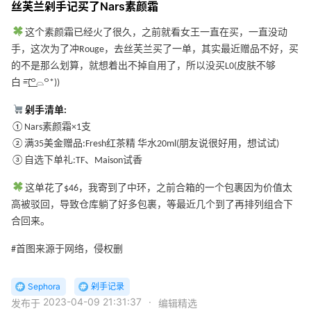
丝芙兰剁手记买了Nars素颜霜
这个素颜霜已经火了很久，之前就看女王一直在买，一直没动
手，这次为了冲Rouge，去丝芙兰买了一单，其实最近赠品不好，买
的不是那么划算，就想着出不掉自用了，所以没买L0(皮肤不够
白 =͟͟͞͞(꒪⌓꒪*))
剁手清单:
①Nars素颜霜×1支
②满35美金赠品:Fresh红茶精 华水20ml(朋友说很好用，想试试)
③自选下单礼:TF、Maison试香
这单花了$46，我寄到了中环，之前合箱的一个包裹因为价值太
高被驳回，导致仓库躺了好多包裹，等最近几个到了再排列组合下
合回来。
#首图来源于网络，侵权删
Sephora
剁手记录
2023-04-09 21:31:37
·
发布于
编辑精选