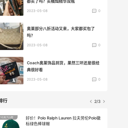
都买了吗？买橘灿精华双瓶
2023-05-08
0
奥莱部分八折活动又来，大家都买包了
吗？
2023-05-08
0
Coach奥莱饰品到货，果然三环还是很经
典很好看
2023-05-08
0
排行
2/3
好价！Polo Ralph Lauren 拉夫劳伦Polo徽
10天7小时
标绿色棒球帽