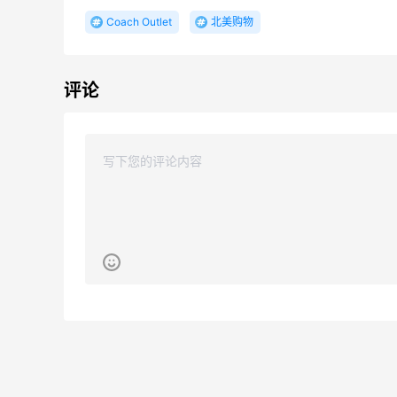
8折 $78.4
Coach Outlet
北美购物
Aritzia
24天20小时
MCM：粉色限定系列，热门单品$65起
评论
新品上线
MCM
CheapOair.ca：机票酒店预定，注册最高
24天20小时
立省C$50手续费
立即省钱，开启旅程
CheapOair
1个月
DEWALT 得伟自动回卷气管卷轴热卖
3.4折 $57.75
The Home Depot
2天20小时
Milwaukee M12电动打胶工具特惠