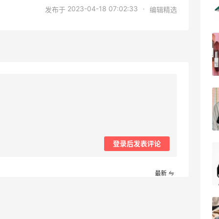
夏日精选
2023-04-18 07:02:33
·
发布于
编辑精选
Davines US
Selfridges：时尚上新热卖！入手 Acne、
20天7小时
西太后、House of CB 等
定价优势
Selfridges
1个月
Free People：高颜值休闲运动风来袭
首单9折
Free People
登录后发表评论
限US站！iHerb：全场大促！满$60享8.5
5天8小时
折
满$100享8折
最新
iHerb
Estee Lauder：Glimmer 新香上新热卖！
24天7小时
随单送5ml香水