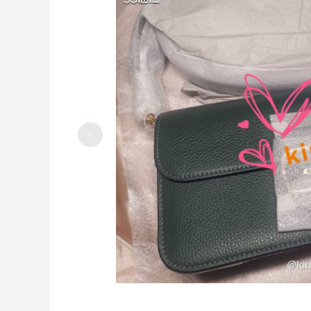
玫珂菲高光H100第二单，有货就买补货
就囤
2023-05-04
0
丝芙兰好不容易蹲到H100补货买几单，
居然一直不断货
2023-05-04
0
梅西兰蔻口红六折叠加满赠剁手单，没抢