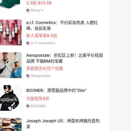
2.3折 $13.56
Macy's
e.l.f. Cosmetics：平价彩妆热卖 入腮红
24天2
棒、妆前乳等
新人首单享8.5折
e.l.f. cosmetics
Aeropostale：折扣区上新！北美平价校园
24天2
品牌 不输BM的宝藏
多款到手价仅个位数
Aeropostale
1个月
BOGNER：滑雪服品牌中的“Dior”
大促低至6折
BOGNER
Joseph Joseph US：烤盘和烤箱托盘热
2天20
卖