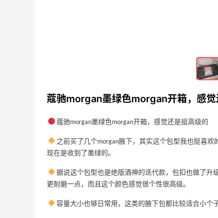
到我爱的长管274
2023-05-04
0
奥莱项链买几条，如意算盘叮当响，分开
发货措手不及
2023-04-26
0
蔻驰morgan墨绿色morgan开箱，感
为合箱再买一件针织衫，换颜色换尺码买
买买
蔻驰morgan墨绿色morgan开箱，感觉还是挺高级的
2023-04-26
0
之前买了几个morgan腋下，其实这个包型我也挺喜
现在是收到了墨绿的。
据说这个包型也是绝版酒神的迭代款，包扣也做了升
更耐磨一点，而且这个颜色感觉很个性很高级。
容量大小也够日常用，这类的腋下包都比较适合小个
Aritzia 长裙