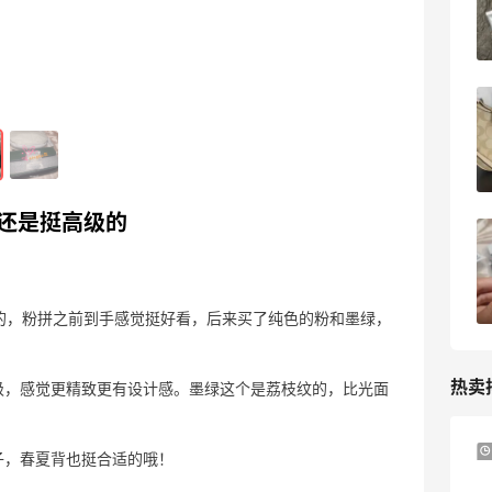
呢？
2023-05-27
0
biossance套装折上折活动开启，面霜买
起来
2023-05-27
0
觉还是挺高级的
又买crocs洞洞鞋了，你能想象加绒版的
洞洞鞋是啥样吗
2023-05-24
0
欢的，粉拼之前到手感觉挺好看，后来买了纯色的粉和墨绿，
热卖
级，感觉更精致更有设计感。墨绿这个是荔枝纹的，比光面
Davines：上新好物 大卫尼斯贵妇级护发
9天22小时
子，春夏背也挺合适的哦！
产品