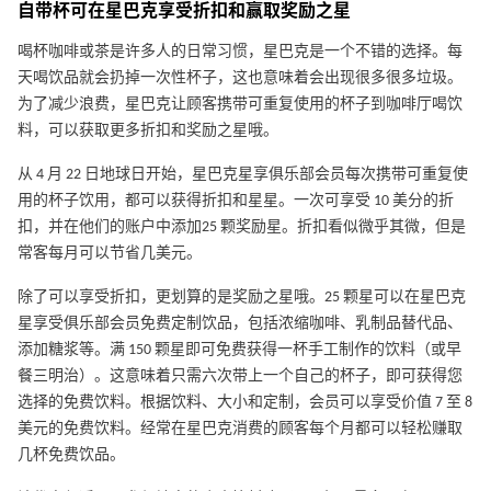
自带杯可在星巴克享受折扣和赢取奖励之星
喝杯咖啡或茶是许多人的日常习惯，星巴克是一个不错的选择。每
天喝饮品就会扔掉一次性杯子，这也意味着会出现很多很多垃圾。
为了减少浪费，星巴克让顾客携带可重复使用的杯子到咖啡厅喝饮
料，可以获取更多折扣和奖励之星哦。
从 4 月 22 日地球日开始，星巴克星享俱乐部会员每次携带可重复使
用的杯子饮用，都可以获得折扣和星星。一次可享受 10 美分的折
扣，并在他们的账户中添加25 颗奖励星。折扣看似微乎其微，但是
常客每月可以节省几美元。
除了可以享受折扣，更划算的是奖励之星哦。25 颗星可以在星巴克
星享受俱乐部会员免费定制饮品，包括浓缩咖啡、乳制品替代品、
添加糖浆等。满 150 颗星即可免费获得一杯手工制作的饮料（或早
餐三明治）。这意味着只需六次带上一个自己的杯子，即可获得您
选择的免费饮料。根据饮料、大小和定制，会员可以享受价值 7 至 8
美元的免费饮料。经常在星巴克消费的顾客每个月都可以轻松赚取
几杯免费饮品。