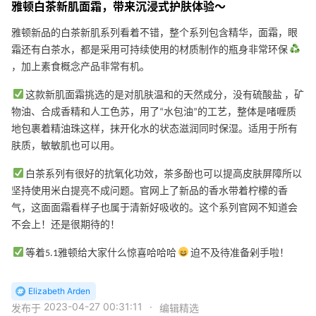
雅顿白茶新肌面霜，带来沉浸式护肤体验～
雅顿新品的白茶新肌系列看着不错，整个系列包含精华，面霜，眼
霜还有白茶水，都是采用可持续使用的材质制作的瓶身非常环保
，加上素食概念产品非常有机。
这款新肌面霜挑选的是对肌肤温和的天然成分，没有硫酸盐 ，矿
物油、合成香精和人工色苏，用了“水包油”的工艺，整体是啫喱质
地包裹着精油珠这样，抹开化水的状态滋润同时保湿。适用于所有
肤质，敏敏肌也可以用。
白茶系列有很好的抗氧化功效，茶多酚也可以提高皮肤屏障所以
坚持使用米白提亮不成问题。官网上了新品的香水带着柠檬的香
气，这面面霜看样子也属于清新好吸收的。这个系列官网不知道会
不会上！还是很期待的！
等着5.1雅顿给大家什么惊喜哈哈哈
迫不及待准备剁手啦！
Elizabeth Arden
2023-04-27 00:31:11
·
发布于
编辑精选