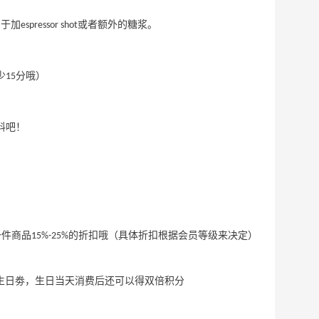
加espressor shot或者额外的糖浆。
至少15分哦）
e饮料吧！
享受一件商品15%-25%的折扣哦（具体折扣根据会员等级来决定）
美金现金生日劵，生日当天消费后还可以得双倍积分