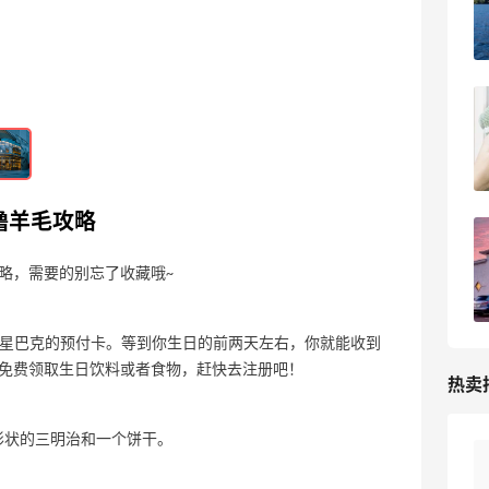
2023-05-18
0
北美职场小刺，轻松招架方可闯关
2023-05-18
0
撸羊毛攻略
墨西哥城入境攻略，玩转拉丁美洲第一城
略，需要的别忘了收藏哦~
2023-05-18
0
ds注册一张星巴克的预付卡。等到你生日的前两天左右，你就能收到
免费领取生日饮料或者食物，赶快去注册吧！
热卖
字形状的三明治和一个饼干。
好价！Polo Ralph Lauren 拉夫劳伦Polo徽
10天8小时
标绿色棒球帽