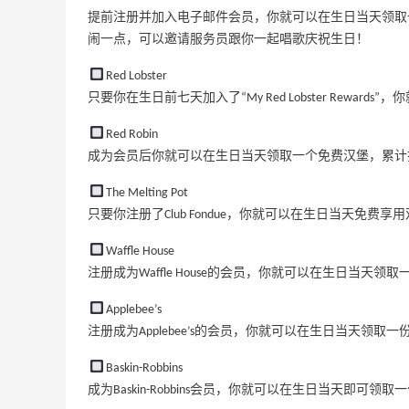
夏日精选
提前注册并加入电子邮件会员，你就可以在生日当天领取
Davines US
闹一点，可以邀请服务员跟你一起唱歌庆祝生日！
Selfridges：时尚上新热卖！入手 Acne、
20天8小时
Red Lobster
西太后、House of CB 等
只要你在生日前七天加入了“My Red Lobster Rewa
定价优势
Selfridges
Red Robin
成为会员后你就可以在生日当天领取一个免费汉堡，累计
高
1个月
Free People：高颜值休闲运动风来袭
The Melting Pot
首单9折
只要你注册了Club Fondue，你就可以在生日当天免
Free People
Waffle House
注册成为Waffle House的会员，你就可以在生日当天领
限US站！iHerb：全场大促！满$60享8.5
5天9小时
折
Applebee’s
满$100享8折
注册成为Applebee’s的会员，你就可以在生日当天领取一
iHerb
Baskin-Robbins
Estee Lauder：Glimmer 新香上新热卖！
24天8小时
成为Baskin-Robbins会员，你就可以在生日当天即可领
随单送5ml香水