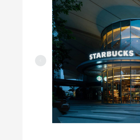
GRE考试重大改革！考试时间缩短至2小
时！
2023-06-29
0
0
分享在加拿大坐公交车小秘籍，全是曾经
辛酸泪
2023-06-16
0
0
关于在美国租房的事儿，分享一下经验