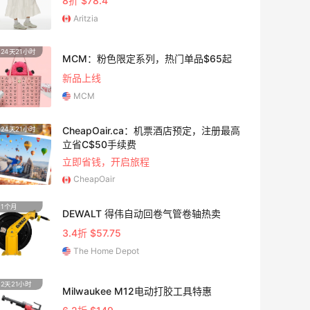
8折 $78.4
Aritzia
24天21小时
20天8
MCM：粉色限定系列，热门单品$65起
新品上线
MCM
CheapOair.ca：机票酒店预定，注册最高
24天21小时
1个月
立省C$50手续费
立即省钱，开启旅程
CheapOair
1个月
5天9小
DEWALT 得伟自动回卷气管卷轴热卖
3.4折 $57.75
The Home Depot
2天21小时
24天8
Milwaukee M12电动打胶工具特惠