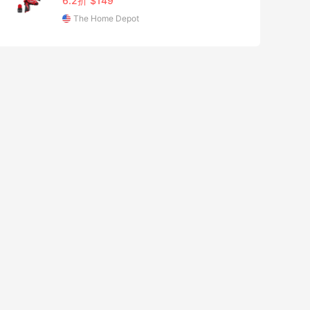
6.2折 $149
The Home Depot