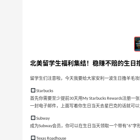
2023-06-15
0
0
Sephora自出的热门防晒真的好用吗？分
享一下
2023-06-07
0
0
北美留学生福利集结！稳赚不赔的生日
入住欧洲古堡酒店 --Mission Inn
Hotel，体验公主与王子的生活
留学生们注意啦，今天我要给大家安利一波生日撸羊毛攻
2023-06-01
0
0
Starbucks
首先你需要至少提前30天用My Starbucks Rewar
一封电子邮件，上面写着你生日当天去星巴克的话就可以
Subway
成为Subway会员，你可以在生日当天领取一个带有“6”
Davines：上新好物 大卫尼斯贵妇级护发
9天23小时
产品
Texas Roadhouse