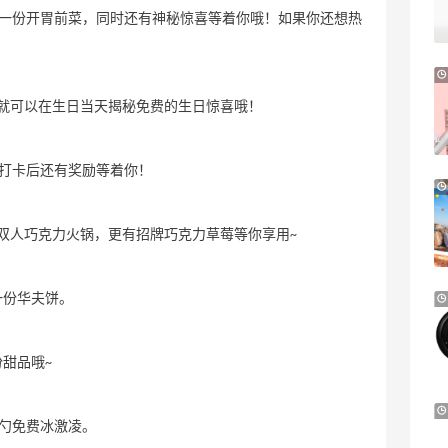
2.3折 $13.56
一份开胃前菜，同时还有神秘惊喜等着你哦！如果你还想热
Macy's
e.l.f. Cosmetics：平价彩妆热卖 入腮红
棒、妆前乳等
rds”，你就可以在生日当天揭秘免费的生日惊喜哦！
新人首单享8.5折
e.l.f. cosmetics
打卡后还有奖励等着你！
Aeropostale：折扣区上新！北美平价校园
品牌 不输BM的宝藏
多款到手价仅个位数
费享用双人巧克力火锅，更有招牌巧克力草莓等你享用~
Aeropostale
取一份华夫饼。
BOGNER：滑雪服品牌中的“Dior”
大促低至6折
BOGNER
份甜品哦~
Joseph Joseph US：烤盘和烤箱托盘热
取一勺免费冰激凌。
卖