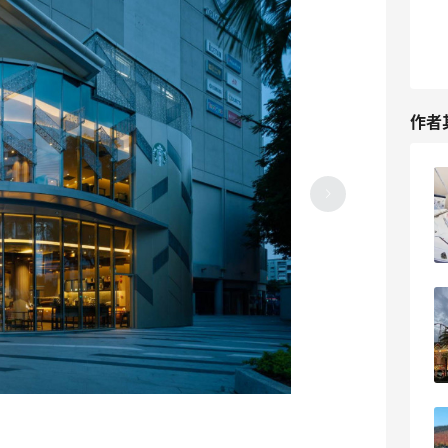
作者
美国西海岸之旅，让新婚蜜月生生不息
2023-05-18
0
北美华人的口腹之欲，中超最解馋
2023-05-18
0
堪称美国运动皇帝，NFL橄榄球动人心魄