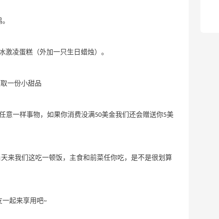
低至$15 满额免邮
Joseph Joseph US
鸡。
料丰富的冰激凌蛋糕（外加一只生日蜡烛）。
s领取一份小甜品
任意一样事物，如果你消费没满50美金我们还会赠送你5美
就可以在生日当天来我们这吃一顿饭，主食和前菜任你吃，是不是很划算
朋友一起来享用吧~