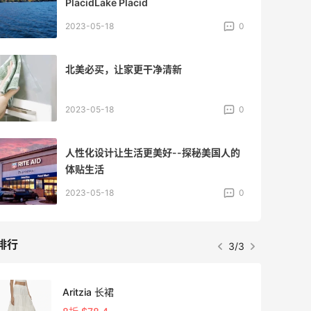
PlacidLake Placid
2023-05-18
0
北美必买，让家更干净清新
2023-05-18
0
人性化设计让生活更美好--探秘美国人的
体贴生活
2023-05-18
0
排行
3/3
9天23
Aritzia 长裙