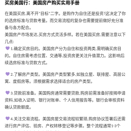
买房美国行：美国房产购买实用手册
在美国买房,离不开“目标”二字。是购作为自住还是投资?这决定了你
的选房标准与贷款考量。而交易流程的复杂也需要提前做好充分准
备与各方配合。
美国房产市场发达,买房方式灵活多样。若在美国买房,需要注意以下
几点:
1.确定买房目的。美国房产分为自住和投资两类,需明确买房目
的。自住房需考虑位置、交通等,投资房更关注升值潜力。这影响后
续选房标准与贷款方式。
2.了解房产类型。美国房产类型繁多,如独立屋、联排屋、高层公
寓、度假房等。须根据需求选择适合的房产类型。
3.贷款前准备。美国购房通常需要贷款,购房前需准备好按揭申请
资料,如收入证明、银行对账单、个人信用报告等。银行会审核资料
确认贷款额度。
4.关注交易流程。美国房屋交易流程较繁琐,购房协议签署后还需
进行房产评估、验房、产权转移登记等步骤。整个流程通常1-3个