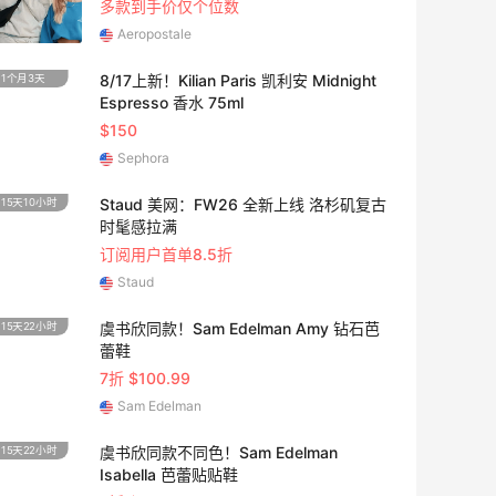
多款到手价仅个位数
Aeropostale
8/17上新！Kilian Paris 凯利安 Midnight
1个月3天
10天1
Espresso 香水 75ml
$150
Sephora
Staud 美网：FW26 全新上线 洛杉矶复古
15天10小时
9天10
时髦感拉满
订阅用户首单8.5折
Staud
虞书欣同款！Sam Edelman Amy 钻石芭
15天22小时
19天1
蕾鞋
7折 $100.99
Sam Edelman
虞书欣同款不同色！Sam Edelman
15天22小时
29天8
Isabella 芭蕾贴贴鞋