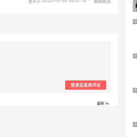
2023-05-05 06:01:14
·
发布于
编辑精选
$39起
Woot!
Columbia 哥伦比亚 Glennaker Lake II 夹
9天1小时
克
3折 $14.93
Macy's
Estee Lauder：Glimmer 新香上新热卖！
23天10小时
随单送5ml香水
满$130送水桶包
Estee Lauder
登录后发表评论
Newegg.com：精选台式机热卖，立省上
9天23小时
百刀
最新
返校季大促
Newegg.com
iHerb ：8.8 全球好物节！选购日常保健、
2天10小时
健身补剂、护肤洗护等