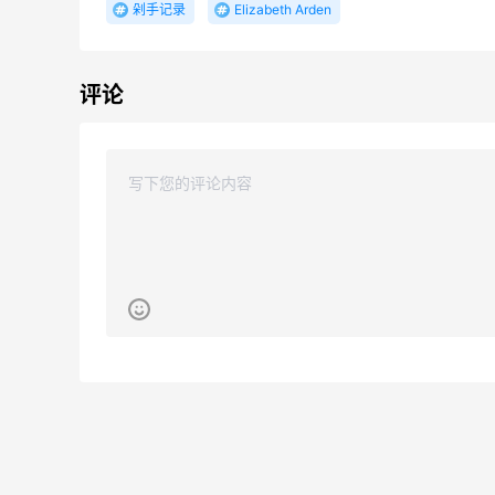
满$100享8折
剁手记录
Elizabeth Arden
iHerb
10天1小时
Go City：省心游通票 - 探寻巴塞罗那
评论
圣家堂、巴特罗之家、米拉之家等高迪建筑
Go City
古
好价！Polo Ralph Lauren 拉夫劳伦Polo徽
9天10小时
标绿色棒球帽
2.3折 $13.56
Macy's
Selfridges：时尚上新热卖！入手 Acne、
19天10小时
西太后、House of CB 等
定价优势
Selfridges
29天8小时
Free People：高颜值休闲运动风来袭
首单9折