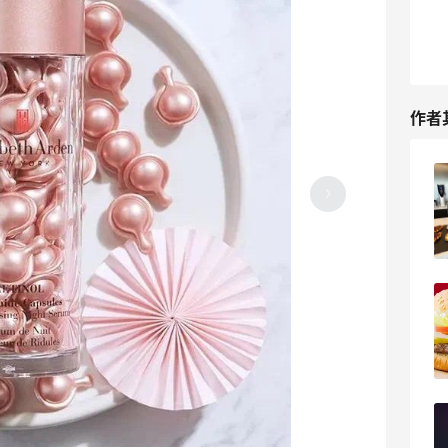
作者
美国最后4只大熊猫将送返中国, 新大熊猫
明年就会入住旧金山啦！
2024-05-25
1
小长假去哪里？这些绝美小镇不要错过美
景哦！
2024-05-24
0
国家汉堡日, 全美餐厅优惠快去薅羊毛
啦！