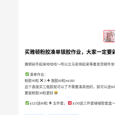
2024-05-29
0
0
小众咖啡馆等你去打卡～
2024-05-28
0
0
买雅顿粉胶凑单银胶作业，大家一定要
移民局又更改家庭移民签证申请指南，一
篇码住能用到！
雅顿剁手起来哈哈哈～所以立马安排起来等着发货邮件坐
2024-05-28
0
0
凑单作业：
粉胶90粒
2
银胶60粒🟰$160
这个直接买三瓶胶就可以了不需要凑其他的，就可以送60
要是粉胶30粒更好
$125送60粒
五件套，
️$150送三件套啵啵胶套盒
园
限US站！iHerb：全场大促！满$60享8.5
4天11小时
折