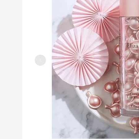
“速度与激情”过山车2026年环球影城带你
漂移～
2024-05-30
0
0
未来不久，中国赴美常旅客未来或将视频
面签啦！大家期待吗？
2024-05-30
0
0
麦当劳推出$5美元穷鬼套餐，喜欢吃汉堡
的朋友不要错过！