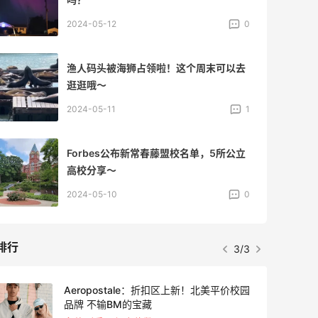
2024-05-12
0
渔人码头被海狮占领啦！这个周末可以去
逛逛哦～
2024-05-11
1
Forbes公布新常春藤盟校名单，5所公立
高校分享～
2024-05-10
0
排行
3/3
Aeropostale：折扣区上新！北美平价校园
4天11
品牌 不输BM的宝藏