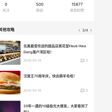
0
500
15877
关注
粉丝
收到的赞
其他攻略
3/4
北美最受欢迎的甜品店黑花堂Heuk Hwa
Dang落户湾区啦！
2024-05-19
0
汉堡王70周年庆，快去薅羊毛啦！
2024-05-16
0
20年一遇的10级极光大爆发，大家看到了
吗？