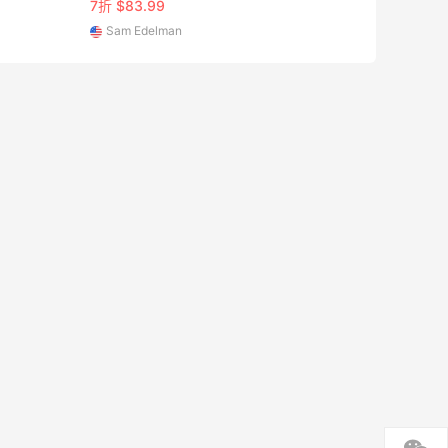
7折 $83.99
Sam Edelman