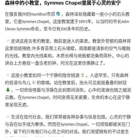
森林中的小教堂，Symmes Chapel里属于心灵的安宁
在俄亥俄州的Hamilton市郊
，森林深处隐藏着一座小小的石头教
堂，它是Symmes Chapel。这座教堂建于1891年，以当时的市长John
Cleves Symmes命名，至今已有200多年的历史。
走进这座古老的教堂，眼前是迷人的美景。教堂外苍郁的森林将
这里彻底隔绝,许多青苔爬上石头墙壁，周围都是清新的空气与暖融
的光线。教堂内光线柔和，木质长椅与地板都沧桑而简朴。中心的
讲台上方悬挂一盏古老的钟，时光在这里仿佛静止了。
这座小教堂如同一个宁静的隐世桃源
，人迹罕至，只有森林
的低语与鸟儿
的歌唱。站在教堂前，抬头可见层层叠叠的树冠
，一切世俗喧嚣与浮躁在此刹那间消失，心中的波澜也随之烟消
云散。在Symmes Chapel，时间变得无关紧要，生命的本心在这宁静
里呈现无遮。
生活在现代社会，我们常常被各种杂事与信息包围，心灵的宁静
与自在似乎成为奢侈。然而在Symmes Chapel，一切烦恼都被关在门
外，留下的只有我们与心灵之间的对话。我们渴望拥有的不过是生