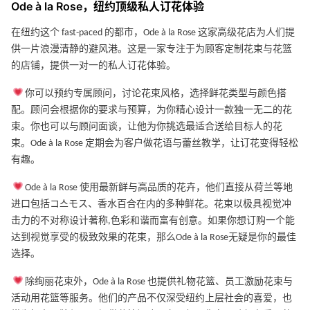
Ode à la Rose，纽约顶级私人订花体验
在纽约这个 fast-paced 的都市，Ode à la Rose 这家高级花店为人们提
供一片浪漫清静的避风港。这是一家专注于为顾客定制花束与花篮
的店铺，提供一对一的私人订花体验。
你可以预约专属顾问，讨论花束风格，选择鲜花类型与颜色搭
配。顾问会根据你的要求与预算，为你精心设计一款独一无二的花
束。你也可以与顾问面谈，让他为你挑选最适合送给目标人的花
束。Ode à la Rose 定期会为客户做花语与蕾丝教学，让订花变得轻松
有趣。
Ode à la Rose 使用最新鲜与高品质的花卉，他们直接从荷兰等地
进口包括コ스モス、香水百合在内的多种鲜花。花束以极具视觉冲
击力的不对称设计著称,色彩和谐而富有创意。如果你想订购一个能
达到视觉享受的极致效果的花束，那么Ode à la Rose无疑是你的最佳
选择。
除绚丽花束外，Ode à la Rose 也提供礼物花篮、员工激励花束与
活动用花篮等服务。他们的产品不仅深受纽约上层社会的喜爱，也