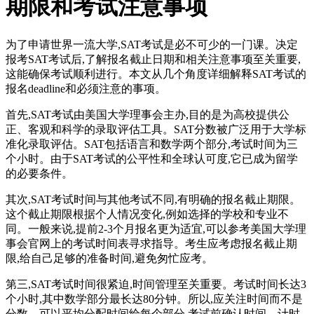
期限和考试注意事项
为了申请世界一流大学,SAT考试是必不可少的一门课。决定
报考SAT考试后,了解报名截止日期和相关注意事项至关重要,
这能确保考试顺利进行。本文从几个角度详细解释SAT考试的
报名deadline和必须注意的事项。
首先,SAT考试由美国大学理事会主办,目的是为高校提供公
正、客观和科学的录取评估工具。SAT分数被广泛用于大学标
准化录取评估。SAT包括语言和数学两个部分,考试时间为三
个小时。由于SAT考试的公平性和全球认可度,它已成为留学
的必要条件。
其次,SAT考试时间与其他考试不同,有明确的报名截止期限。
这个截止期限根据个人情况变化,例如选择的学校和专业不
同。一般来说,提前2-3个月报名更为适宜,可以参考美国大学理
事会官网上的考试时间表寻求指导。考生应考虑报名截止期
限,给自己足够的准备时间,避免匆忙应考。
第三,SAT考试时间很紧迫,时间管理至关重要。考试时间长达3
个小时,其中数学部分最长达80分钟。所以,应关注时间而不是
分数。可以平均分配时间给每个部分,考试前确认时间、计时