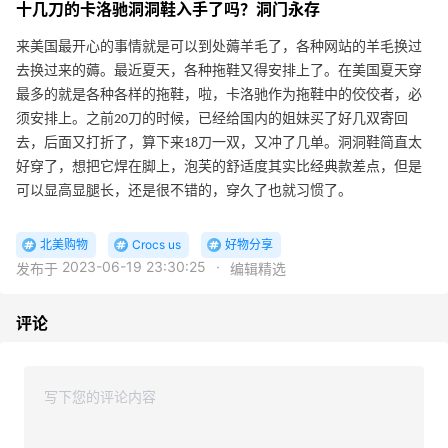
十几刀的卡洛驰洞洞鞋入手了吗？洞门永存
来美国最开心的事情就是可以到处薅羊毛了，各种网站的羊毛换过
去换过来的薅。最近夏天，各种拖鞋又得安排上了。在美国夏天穿
最多的就是各种各样的拖鞋，啦，卡洛驰作为拖鞋中的佼佼者，必
须安排上。之前20刀的时候，已经给国内的姐妹买了好几双寄回
去，后面又打折了，算下来18刀一双，又冲了几单。洞洞鞋简直太
好穿了，想把它焊在脚上，泡芙的舒适度其实比经典款差点，但是
可以显高显腿长，还是很不错的，穿久了也就习惯了。
北美购物
Crocs us
好物分享
2023-06-19 23:30:25
·
发布于
编辑精选
评论