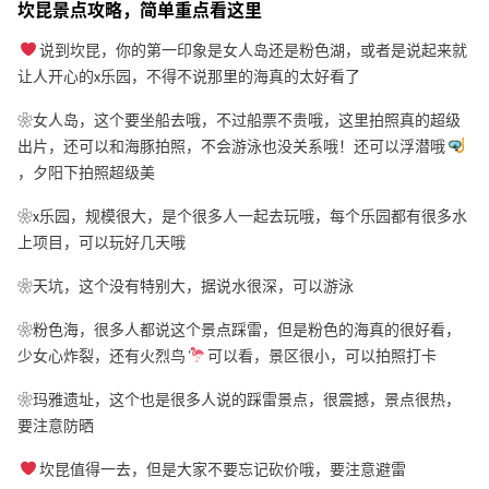
坎昆景点攻略，简单重点看这里
说到坎昆，你的第一印象是女人岛还是粉色湖，或者是说起来就
让人开心的x乐园，不得不说那里的海真的太好看了
❀️女人岛，这个要坐船去哦，不过船票不贵哦，这里拍照真的超级
出片，还可以和海豚拍照，不会游泳也没关系哦！还可以浮潜哦
，夕阳下拍照超级美
❀️x乐园，规模很大，是个很多人一起去玩哦，每个乐园都有很多水
上项目，可以玩好几天哦
️❀天坑，这个没有特别大，据说水很深，可以游泳
❀️粉色海，很多人都说这个景点踩雷，但是粉色的海真的很好看，
少女心炸裂，还有火烈鸟
可以看，景区很小，可以拍照打卡
️❀️玛雅遗址，这个也是很多人说的踩雷景点，很震撼，景点很热，
要注意防晒
坎昆值得一去，但是大家不要忘记砍价哦，要注意避雷