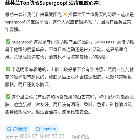
丝芙兰Top防晒Supergoop! 油痘肌放心冲！
假期来袭让我们自由享受阳光
推荐丝芙兰值得买的防晒～这次是
Supergoop! 的宝藏防晒，这个大家应该很熟悉了，因为在丝芙兰常
年霸榜。
Supergoop! 这家是专门做防晒产品的品牌，SPF40 PA+++高倍防晒
属于他家的明星单品，不管日常通勤还是户外活动，这只都适合
用。关键成膜速度快，清爽也不油腻非常给力的防晒。
半透明果冻质地的，上脸比较好推开会有油润感，然后一会儿就
变的哑光没有颜色的，成膜之后上妆不会搓泥起皮，妆效非常精致
服帖，而且还防水防汗。
这个里面添加有滋养和抗炎效果的白芒花籽，整个配方对敏感肌
肤、痘痘肌都非常友好。而且没有酒精、香料、色素、矿物油以及
各种致敏成分。很适合油痘肌使用比较安全。
好物分享
Sephora
2023-07-12 06:53:36
·
发布于
编辑精选