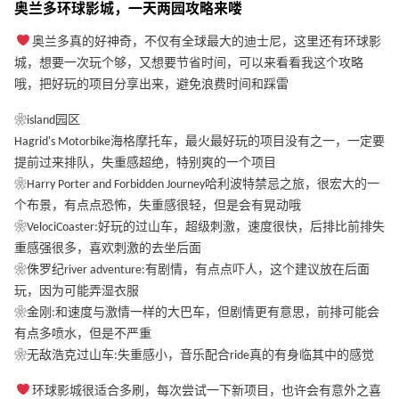
奥兰多环球影城，一天两园攻略来喽
奥兰多真的好神奇，不仅有全球最大的迪士尼，这里还有环球影
城，想要一次玩个够，又想要节省时间，可以来看看我这个攻略
哦，把好玩的项目分享出来，避免浪费时间和踩雷
❀island园区
Hagrid's Motorbike海格摩托车，最火最好玩的项目没有之一，一定要
提前过来排队，失重感超绝，特别爽的一个项目
❀Harry Porter and Forbidden Journey哈利波特禁忌之旅，很宏大的一
个布景，有点点恐怖，失重感很轻，但是会有晃动哦
❀VelociCoaster:好玩的过山车，超级刺激，速度很快，后排比前排失
重感强很多，喜欢刺激的去坐后面
❀侏罗纪river adventure:有剧情，有点点吓人，这个建议放在后面
玩，因为可能弄湿衣服
❀金刚:和速度与激情一样的大巴车，但剧情更有意思，前排可能会
有点多喷水，但是不严重
❀无敌浩克过山车:失重感小，音乐配合ride真的有身临其中的感觉
环球影城很适合多刷，每次尝试一下新项目，也许会有意外之喜