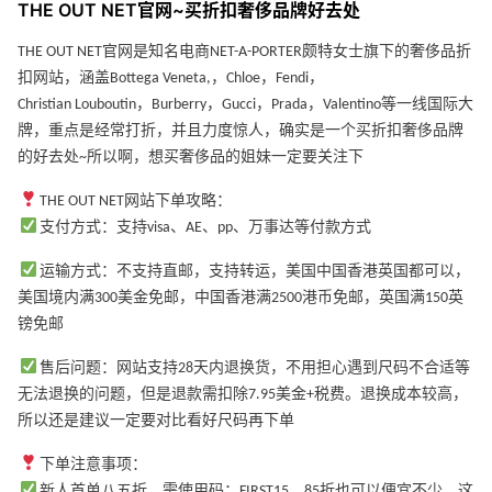
THE OUT NET官网~买折扣奢侈品牌好去处
THE OUT NET官网是知名电商NET-A-PORTER颇特女士旗下的奢侈品折
扣网站，涵盖Bottega Veneta,，Chloe，Fendi，
Christian Louboutin，Burberry，Gucci，Prada，Valentino等一线国际大
牌，重点是经常打折，并且力度惊人，确实是一个买折扣奢侈品牌
的好去处~所以啊，想买奢侈品的姐妹一定要关注下
THE OUT NET网站下单攻略：
支付方式：支持visa、AE、pp、万事达等付款方式
运输方式：不支持直邮，支持转运，美国中国香港英国都可以，
美国境内满300美金免邮，中国香港满2500港币免邮，英国满150英
镑免邮
售后问题：网站支持28天内退换货，不用担心遇到尺码不合适等
无法退换的问题，但是退款需扣除7.95美金+税费。退换成本较高，
所以还是建议一定要对比看好尺码再下单
下单注意事项：
新人首单八五折，需使用码：FIRST15，85折也可以便宜不少，这