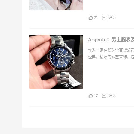
Dav
10天13小时
斯贵
21
评论
夏日
Dav
Saks
25天13小时
Argento：男士腕表
品牌大
作为一家在线珠宝百货公
衣$5
低至4
经典，精致的珠宝首饰，
Sak
还提供来自英国的高质量
魅力。我们致力于为客户
Kip
3天11小时
选品牌。
双肩
收热
Kipl
17
评论