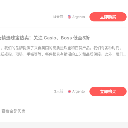
ines：上新好物 大卫尼
Aeropostale：折扣区
妇级护发产品
北美平价校园品牌 不输B
的宝藏
立即购买
14天前
Argento
精选
多款到手价仅个位数
ines US
Aeropostale
 Fifth Avenue：设计师
Joseph Joseph US：
及精选珠宝热卖！关注 Casio、Boss
低至8折
促！Ganni 荷叶边上
和烤箱托盘热卖
司，我们的品牌提供了来自英国的高质量珠宝和百货产品。我们有各种时尚，
1
折+限时额外7.5折
低至$15 满额免邮
包括戒指，项链，手镯等等，每件都具有精湛的工艺和品质保障。此外，我们
s Fifth Avenue
Joseph Joseph US
百货商品，如礼品，餐具，家居用品等等，让我们的客户享受英国精品的独特
提供优质的服务和无与伦比的购物体验，我们的目标是成为您一站式购物的首
ling：返校季大促！精选
BOGNER：滑雪服品牌
包、手袋及配件等6折
“Dior”
门双肩包
大促低至6折
ing
BOGNER
立即购买
3天前
Argento
查看全部优惠