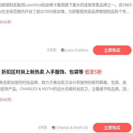
球领先的眼镜制造集团Luxottica陆逊梯卡集团旗下最大的连锁零售品牌之一。自1983
fters在全球范围内开设了超过1000家店铺，为顾客提供高品质眼镜制品和个性化
ers，我们拥有最新的眼镜制造和检测技术，并与众多知名品牌合作，提供各种款式
分39秒
年龄和风格的消费者需求。我们致力于为顾客提供最优质的视力保健服务，以
你需要近视、远视、散光、老花镜或太阳镜等眼镜，LensCrafters的专业
你的解决方案。我们希望通过品牌传递的价值，让每一位顾客拥有更加明亮、
立即购买
3天前
Lens Crafters
ith US：折扣区时尚上新热卖 入手服饰、包袋等
低至5折
TH是一家来自新加坡的时尚品牌，致力于推出前卫设计和独特创新的鞋履、包袋、皮
饰产品。CHARLES & KEITH的设计风格时尚前卫，注重细节和品质。因其
牌已成为时尚业内人士和时尚一族的最爱，备受推崇。 CHARLES & KEITH
分39秒
高端市场。除了小CK（中国外文缩写，意为“小卡文克莱”）常见的鞋履、包
环外，还有其它个性化时尚单品，例如钥匙扣、雨伞、手机臂包、防晒帽等。
& KEITH都会推出许多新款设计，满足不同消费者的需求和时尚审美需求。 至
 & KEITH已经在全球36个国家的各大城市的黄金商圈设立了450家门店。其中，
立即购买
5天前
Charles & Keith US
。CHARLES & KEITH非常注重与中国本土市场的结合，特别是在产品设计