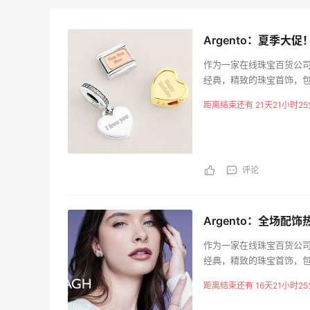
Argento：夏季大
作为一家在线珠宝百货公
经典，精致的珠宝首饰，
还提供来自英国的高质量
距离结束还有 21天21小时25
魅力。我们致力于为客户
选品牌。
评论
Ath
新人
Ath
Argento：全场配饰热
限US
5天23小时
作为一家在线珠宝百货公
促！满
经典，精致的珠宝首饰，
满$1
还提供来自英国的高质量
距离结束还有 16天21小时25
魅力。我们致力于为客户
iHe
选品牌。