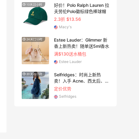
上新！
好价！Polo Ralph Lauren 拉
10天22小时
10天1
M
夫劳伦Polo徽标绿色棒球帽
2.3折 $13.56
Macy's
烤盘
Estee Lauder：Glimmer 新
24天22小时
25天1
香上新热卖！随单送5ml香水
满$130送水桶包
Estee Lauder
中的
Selfridges：时尚上新热
20天22小时
3天11
卖！入手 Acne、西太后、
House of CB 等
定价优势
Selfridges