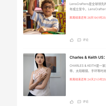
LensCrafters是全
年成立至今，LensCra
服务。在LensCraft
距离结束还有 26天19小时25
的设计和口味，满足不同
及创造优质的购物体验。无论
团队都会为你提供最适合
清晰、舒适的视觉体验。
评论
Charles & Ke
CHARLES & KEI
带、太阳眼镜、手环等时尚配
出色的设计和创新能力，该品
距离结束还有 24天21小时25
的产品覆盖面广泛，定位中
袋、皮带、太阳眼镜和手
每一季度，CHARLES 
2014年底，CHARLES
评论
中国市场占有非常重要的地位