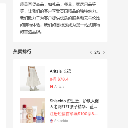
质量百货商品，如礼品，餐具，家居用品等
等，让我们的客户享受英国精品的独特魅力。
我们致力于为客户提供优质的服务和无与伦比
的购物体验，我们的目标是成为您一站式购物
的首选品牌。
热卖排行
2/3
彩妆
Aritzia 长裙
等
8折 $78.4
Aritzia
胶工
Shiseido 资生堂：护肤大促
5天23
入老网红红腰子精华、蓝胖
子防晒
注册短信首单满$100享8.5折
Shiseido