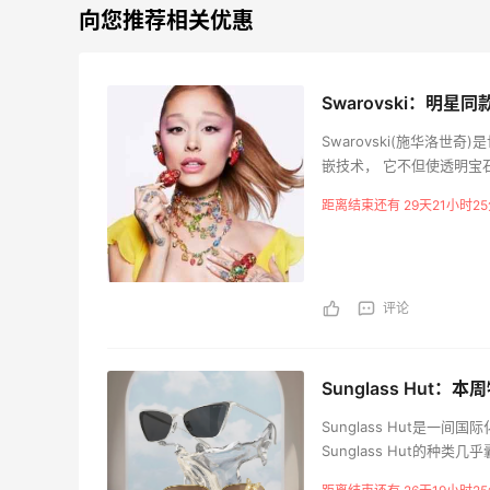
向您推荐相关优惠
Swarovski：
Swarovski(施华洛
嵌技术， 它不但使透明宝
意。 除了经典的水晶首饰，Sw
距离结束还有 29天21小时25
列。这些首饰线条简洁，
送礼的极佳选择。你可以在
评论
Sunglass Hut：本
Sunglass Hut是
Sunglass Hut的种类
普拉达，雷朋，蒂芙尼，