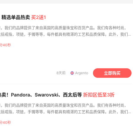
促！精选单品热卖
买2送1
司，我们的品牌提供了来自英国的高质量珠宝和百货产品。我们有各种时尚，
包括戒指，项链，手镯等等，每件都具有精湛的工艺和品质保障。此外，我们
百货商品，如礼品，餐具，家居用品等等，让我们的客户享受英国精品的独特
分39秒
提供优质的服务和无与伦比的购物体验，我们的目标是成为您一站式购物的首
e.l.f. Cosmetics：平价
立即购买
8天前
Argento
leta 美网：运动服饰上新
热卖 入腮红棒、妆前乳
注册享8折
新人首单享8.5折
leta
e.l.f. cosmetics
卖！Pandora、Swarovski、西太后等
折扣区低至3折
站！iHerb：全场大
Milwaukee M12电动打
3天11小时
司，我们的品牌提供了来自英国的高质量珠宝和百货产品。我们有各种时尚，
$60享8.5折
具特惠
包括戒指，项链，手镯等等，每件都具有精湛的工艺和品质保障。此外，我们
00享8折
6.2折 $149
百货商品，如礼品，餐具，家居用品等等，让我们的客户享受英国精品的独特
分39秒
提供优质的服务和无与伦比的购物体验，我们的目标是成为您一站式购物的首
rb
The Home Depot