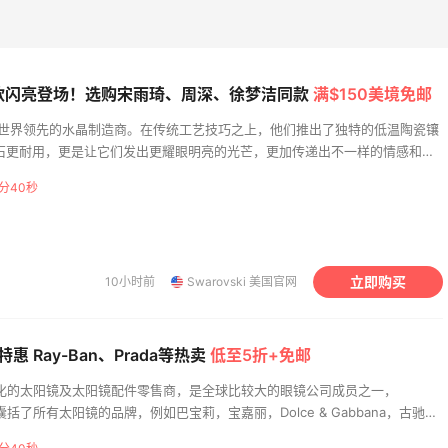
明星同款闪亮登场！选购宋雨琦、周深、徐梦洁同款
满$150美境免邮
世奇)是世界领先的水晶制造商。在传统工艺技巧之上，他们推出了独特的低温陶瓷镶
石更耐用，更是让它们发出更耀眼明亮的光芒，更加传递出不一样的情感和爱
arovski珠宝还推出了大胆的混色搭配和独特用色的Fashion Jewelry系
分39秒
造型典雅，结合了时尚与现代元素，不仅适合每位热爱时尚的女性，还可成为
美国官网上获得全部Swrovski系列，并选择你最喜爱的珠宝饰品。
立即购买
10小时前
Swarovski 美国官网
周特惠 Ray-Ban、Prada等热卖
低至5折+免邮
一间国际化的太阳镜及太阳镜配件零售商，是全球比较大的眼镜公司成员之一，
几乎囊括了所有太阳镜的品牌，例如巴宝莉，宝嘉丽，Dolce & Gabbana，古驰，
范思哲等等，从时尚到运动再到传统类，应有尽有。