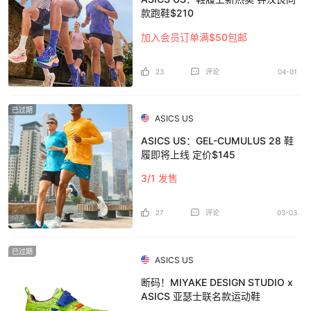
款跑鞋$210
加入会员订单满$50包邮
23
评论
04-01
已过期
ASICS US
ASICS US：GEL-CUMULUS 28 鞋
履即将上线 定价$145
3/1 发售
27
评论
03-03
已过期
ASICS US
断码！MIYAKE DESIGN STUDIO x
ASICS 亚瑟士联名款运动鞋