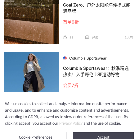
Goal Zero：户外太阳能与便携式能
源品牌
首单9折
23
评论
2天前
Columbia Sportswear
Columbia Sportswear：秋季精选
热卖！入手哥伦比亚运动好物
会员7折
23
评论
2天前
We use cookies to collect and analyze information on site performance
and usage, and to enhance and customize content and advertisements.
According to GDPR, allowed us to view order references of the user. By
加载更多...
clicking accept, you accept our
Privacy Policy
and the use of cookie.
立即购买
Cookie Preferences
Accept