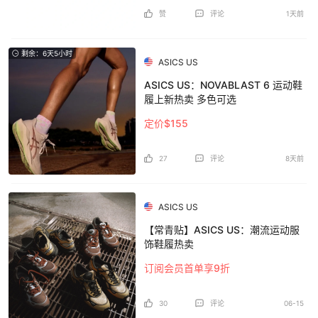
赞
评论
1天前
剩余：6天5小时
ASICS US
ASICS US：NOVABLAST 6 运动鞋
履上新热卖 多色可选
定价$155
27
评论
8天前
ASICS US
【常青贴】ASICS US：潮流运动服
饰鞋履热卖
订阅会员首单享9折
30
评论
06-15