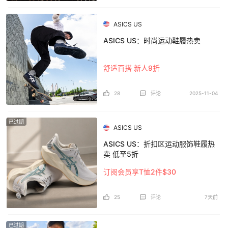
ASICS US
ASICS US：时尚运动鞋履热卖
舒适百搭 新人9折
28
评论
2025-11-04
已过期
ASICS US
ASICS US：折扣区运动服饰鞋履热
卖 低至5折
订阅会员享T恤2件$30
25
评论
7天前
已过期