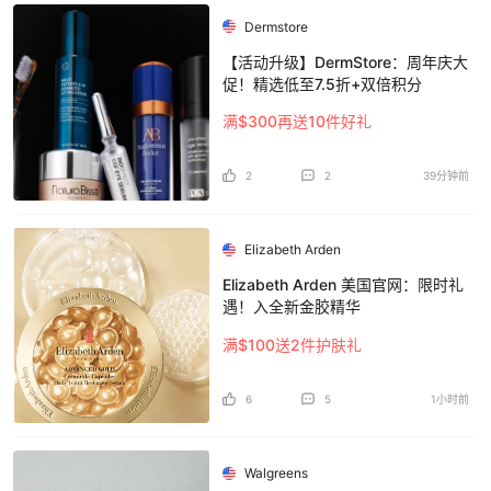
Dermstore
【活动升级】DermStore：周年庆大
促！精选低至7.5折+双倍积分
满$300再送10件好礼
2
2
39分钟前
Elizabeth Arden
Elizabeth Arden 美国官网：限时礼
遇！入全新金胶精华
满$100送2件护肤礼
6
5
1小时前
Walgreens