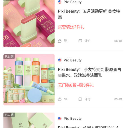
Pixi Beauty
Pixi Beauty：五月活动更新 美妆特
惠
买套装送2件礼
赞
评论
06-01
已过期
Pixi Beauty
Pixi Beauty： 亲友特卖会 胶原蛋白
爽肤水、玫瑰滋养洁面乳
无门槛8折+赠3件礼
32
评论
05-01
已过期
Pixi Beauty
Pixi Beauty：英国人气护肤彩妆 4