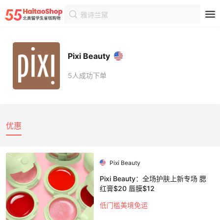
雅诗兰黛
首页
商家
商家详情
Pixi Beauty
5人成功下单
优惠
Pixi Beauty
Pixi Beauty：全场护肤上新专场 腮
红膏$20 唇膜$12
低门槛美境免运