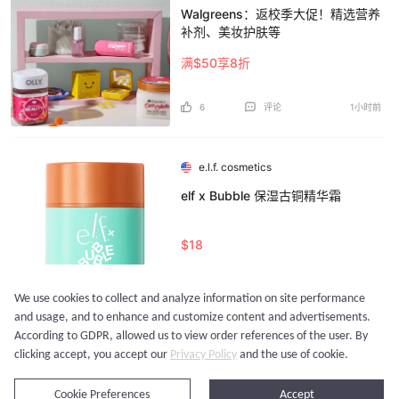
Walgreens：返校季大促！精选营养
补剂、美妆护肤等
满$50享8折
6
评论
1小时前
e.l.f. cosmetics
elf x Bubble 保湿古铜精华霜
$18
14
评论
1小时前
We use cookies to collect and analyze information on site performance
and usage, and to enhance and customize content and advertisements.
According to GDPR, allowed us to view order references of the user. By
加载更多...
clicking accept, you accept our
Privacy Policy
and the use of cookie.
立即购买
Cookie Preferences
Accept