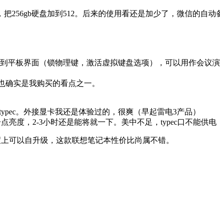
6，把256gb硬盘加到512。后来的使用看还是加少了，微信的
会切换到平板界面（锁物理键，激活虚拟键盘选项），可以用作会
时也确实是我购买的看点之一。
3 typec。外接显卡我还是体验过的，很爽（早起雷电3产品）
一点亮度，2-3小时还是能将就一下。美中不足，typec口不能供
程度上可以自升级，这款联想笔记本性价比尚属不错。