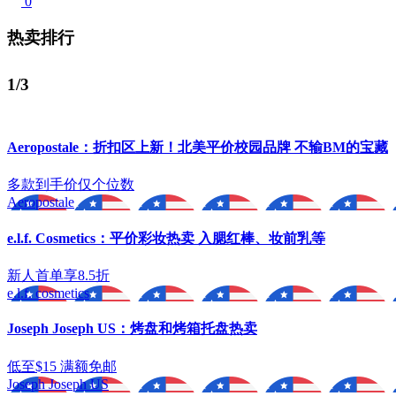
0
热卖排行
1/3
Aeropostale：折扣区上新！北美平价校园品牌 不输BM的宝藏
多款到手价仅个位数
Aeropostale
e.l.f. Cosmetics：平价彩妆热卖 入腮红棒、妆前乳等
新人首单享8.5折
e.l.f. cosmetics
Joseph Joseph US：烤盘和烤箱托盘热卖
低至$15 满额免邮
Joseph Joseph US