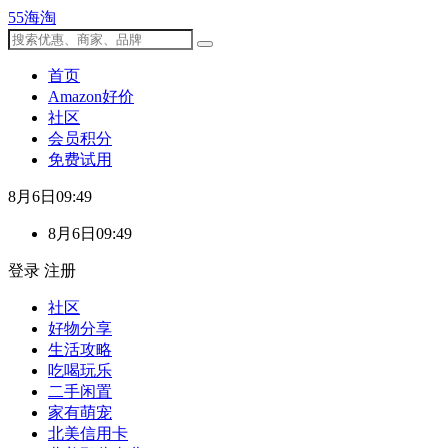
55海淘
首页
Amazon好价
社区
会员积分
免费试用
8月6日09:49
8月6日09:49
登录
注册
社区
好物分享
生活攻略
吃喝玩乐
二手闲置
家有萌宠
北美信用卡