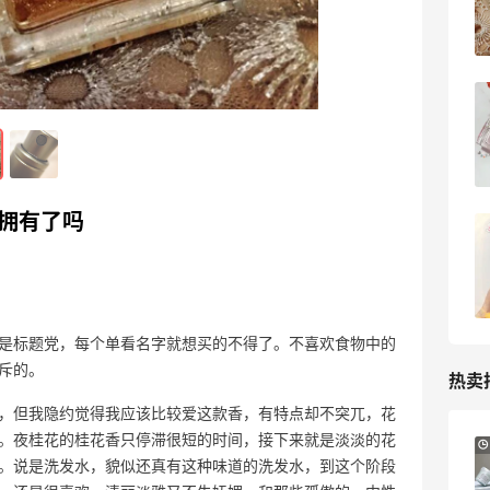
2023-04-21
0
喜欢的薄款风衣，却没有季节穿……
2023-04-21
0
你拥有了吗
今天上班这样穿～三醋酸西装+牛仔裤
2023-04-11
0
是标题党，每个单看名字就想买的不得了。不喜欢食物中的
斥的。
热卖
，但我隐约觉得我应该比较爱这款香，有特点却不突兀，花
。夜桂花的桂花香只停滞很短的时间，接下来就是淡淡的花
e.l.f. Cosmetics：平价彩妆热卖 入腮红
。说是洗发水，貌似还真有这种味道的洗发水，到这个阶段
棒、妆前乳等