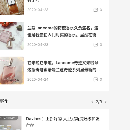
可以用到天荒地老的一瓶哟～ 瓶子很美
2020-04-23
0
腻，只可惜瓶盖上的粉色丝带被我搞丢
了……但是也不影响我对她的爱哦。什么
味道呢？之前写过太多
兰蔻Lancome的奇迹香水久负盛名，这
也是我最初入门时买的香水。虽然在街上
竟然闻到，但，经典的味道永流传呀😘 自
2020-04-23
0
从去年同事送了我一瓶奇迹蜜语之后，我
才知道奇迹香水有三个系列，最早我其实
还买过**幻奇迹，快要傻傻分不清了🤣 我
它来啦它来啦，Lancome奇迹又来啦😅
的这瓶是粉色奇迹，应该全名是兰蔻奇迹
这瓶奇迹蜜语是兰蔻奇迹系列里最新的一
真爱香水。 前调：小苍兰、荔枝 中调：青
瓶，整体颜色橘色，跟昨天晒的真爱奇迹
2020-04-24
0
姜、木兰花、胡椒 后调：琥珀、麝香、茉
颜色不同。 这瓶是同事国外旅游送我的手
莉、玫瑰 总体感觉是一款很有女人味的香
信，当年的新款，棒棒。 这瓶橘色奇迹蜜
水，味道很柔和，穿了它
语依旧沿用之前的香水瓶外观，颜色变为
排行
2/3
橘色。如同它的颜色，整体的味道也变得
更加浓郁，更有女人味儿。 前调：柑橘、
小苍梨 中调：幽香茉莉 后调：檀香木 整
Davines：上新好物 大卫尼斯贵妇级护发
10天11小时
产品
体的味道变得简单纯粹，尾调转为木质