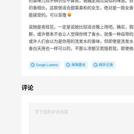
的香味儿似乎辨识性不算高，我确定闻过类似的味道。但
无门槛买奶油
的香相比，这款很适合甜美柔和的女生，绝对是一款女香
Le Creuset
能接受的。可以盲撸
Athleta 美网：运动服饰上新
说她是夜桂花，一定是说她比较适合晚上用吧。确实，假
新人注册享8折
群，或许根本不会让人觉得你喷了香水，就像一种自带的
Athleta
或许人们会以为是你用的洗发水的香味，但即使是洗发水
香白天用也一样可以的，不那么浓郁又若隐若现，即使格子
1个月
DEWALT 得伟自动回卷气管卷轴热卖
Serge Lutens
海淘香水
剁手记录
3.4折 $57.75
The Home Depot
评论
限US站！iHerb：全场大促！满$60享8.5
5天21小时
折
满$100享8折
iHerb
Saks Fifth Avenue：设计师品牌大促！
25天11小时
Ganni 荷叶边上衣$51