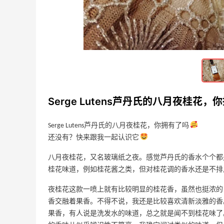
2023-04-05
0
秀萌宠 我家没宠物，因为我妈不让养😅
所以想看动物的话就去动物园…… 跟娃讲
动物百科全书是看到了水豚，看上去好乖
2020-06-04
0
好可爱，还有点儿欠。娃吵嚷着让我给他
买水豚🤣 无法实现他这个愿望，但我搜到
Serge Lutens芦丹氏的八月夜桂花，
了帝都有一家专门可以看水豚的店，并且
可以亲密接触🤪 大周末的，带娃走起～里
Serge Lutens芦丹氏的八月夜桂花，你拥有了吗
面不仅有水豚，还有小香猪和狗狗🐶，我
还没有？快来跟我一起认识它
们当然是拥抱水豚咯～可能见世面多了，
它不怕人，随便由着你抱抱和摸摸，毛毛
八月夜桂花，又名玻璃纸之夜。感觉芦丹氏的香水个个都
有点扎，人中超长，还粉粉的～超级
桂花味道，例如桂花酱之类，但对桂花调的香水还是不排
夜桂花这款一喷上就有比较明显的桂花香，虽然也挺浓的
香交融着果香。不得不说，我还是比较喜欢清新淡雅的香
Le Creuset：提升生活幸福感！精美锅具
果香，有人说是洗发水的味道，总之就是闻不到桂花味了
热卖