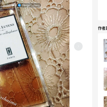
Serge Lutens
作者
长款毛衣开衫➕纯色打底，舒服又暖和
2023-04-21
0
偶尔穿点鲜艳的换换心情也不错
2023-04-21
0
要想生活过得去，就得头上加点绿