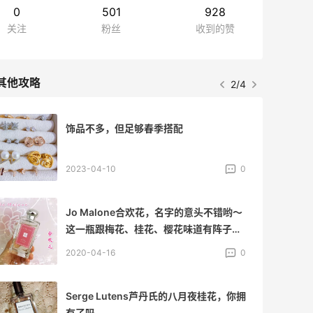
0
501
928
关注
粉丝
收到的赞
其他攻略
2/4
饰品不多，但足够春季搭配
2023-04-10
0
Jo Malone合欢花，名字的意头不错哟～
这一瓶跟梅花、桂花、樱花味道有阵子很
火，后来停了一段时间。再后来，出了复
2020-04-16
0
刻版，赶紧入一瓶😁 因为很喜欢合欢花的
名字，又很喜欢它的花型，于是……选它
盲撸😅请叫我盲撸小能手😃😃 来自Jo
Serge Lutens芦丹氏的八月夜桂花，你拥
Malone美国官网，只有100毫升哒～又是
有了吗