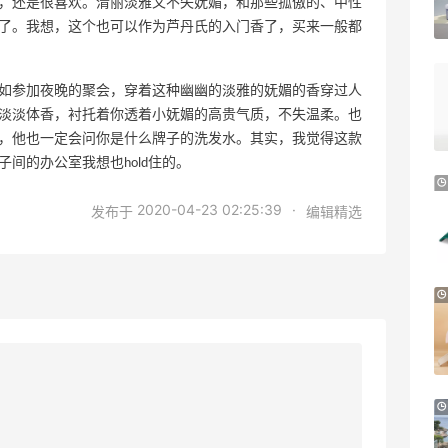
，还是很喜欢。清丽淡雅又不失妩媚，和那些孤傲的、中性
新人首单享8.5折
了。我想，这个也可以作为芦丹氏的入门香了，买来一般都
e.l.f. cosmetics
3天9小时
Milwaukee M12电动打胶工具特惠
如参加夜晚的聚会，穿着这种幽幽的淡雅的妩媚的香穿过人
6.2折 $149
淡淡体香，衬托着你透着小妩媚的高贵气质，不失温柔。也
The Home Depot
，他也一定会问你是什么牌子的洗发水。其实，我觉得这款
间的办公室我想也hold住的。
Aeropostale：折扣区上新！北美平价校园
品牌 不输BM的宝藏
2020-04-23 02:25:39
·
发布于
编辑精选
多款到手价仅个位数
Aeropostale
Joseph Joseph US：烤盘和烤箱托盘热
卖
低至$15 满额免邮
Joseph Joseph US
BOGNER：滑雪服品牌中的“Dior”
大促低至6折